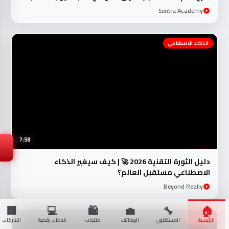
Sentra Academy
الذكاء الاصطناعي
💬
تواصل مع صاحب الموقع
7:58
دليل الثورة التقنية 2026 🚀 | كيف سيغير الذكاء
الاصطناعي مستقبل العالم؟
Beyond Really
🏢
💻
🛍️
💼
🔧
🏠
الشبكات
الرئيسية
المستقلون
الوظائف
منتجات
خدمات رقمية
الشركات