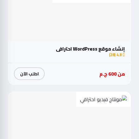
إنشاء موقع WordPress احترافي
4.8 (28)
من 600 ج.م
اطلب الآن