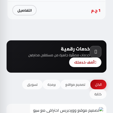
1 ج.م
التفاصيل
خدمات رقمية
خدمات مصغّرة جاهزة من مستقلين محترفين
أضف خدمتك
الكل
تصميم مواقع
برمجة
تسويق
كتابة