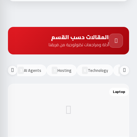
المقالات حسب القسم
أدلة ومراجعات تكنولوجية من فريقنا
AI Agents
Hosting
Technology
OS Sy
3
1
6
3
Laptop