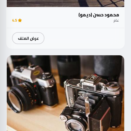
محمود حسن (ديمو)
عام
4.5
عرض الملف
مت
الآ