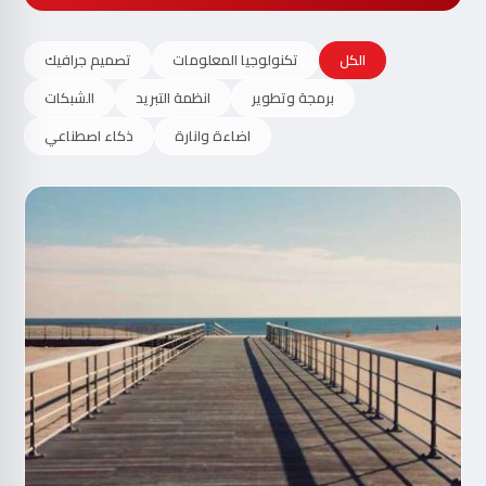
الكل
تكنولوجيا المعلومات
تصميم جرافيك
برمجة وتطوير
انظمة التبريد
الشبكات
اضاءة وانارة
ذكاء اصطناعي
مت
الآ