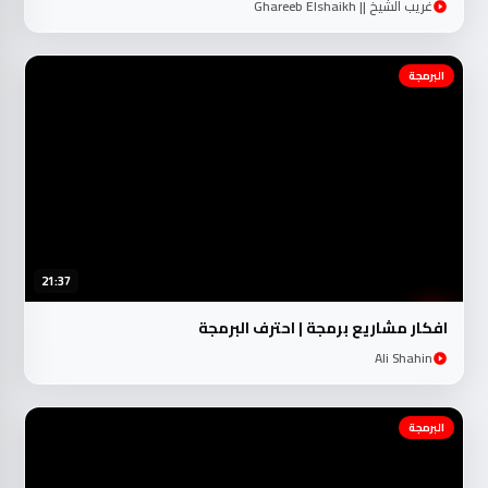
غريب الشيخ || Ghareeb Elshaikh
البرمجة
21:37
افكار مشاريع برمجة | احترف البرمجة
Ali Shahin
البرمجة