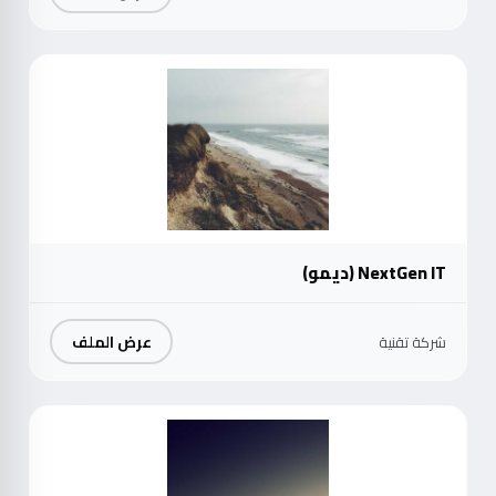
موث
NextGen IT (ديمو)
عرض الملف
شركة تقنية
موث