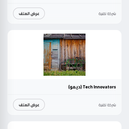
عرض الملف
شركة تقنية
موث
Tech Innovators (ديمو)
عرض الملف
شركة تقنية
موث