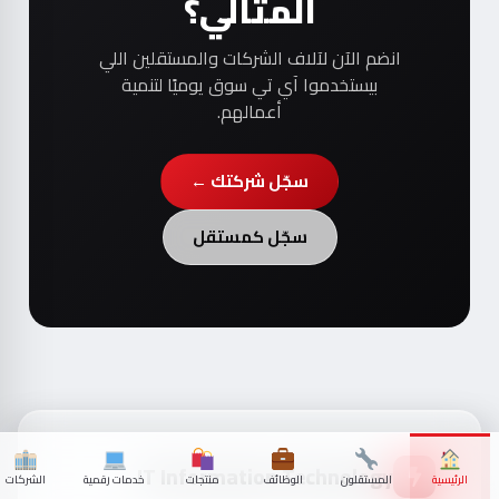
المثالي؟
انضم الآن لآلاف الشركات والمستقلين اللي
بيستخدموا آي تي سوق يوميًا لتنمية
أعمالهم.
سجّل شركتك ←
سجّل كمستقل
IT Information Technology
الرئيسية
المستقلون
الوظائف
منتجات
خدمات رقمية
الشركات