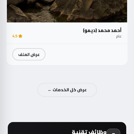
أحمد محمد (ديمو)
عام
4.5
عرض الملف
عرض كل الخدمات ←
وظائف تقنية