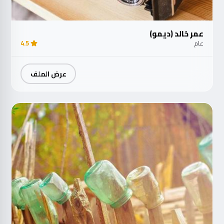
عمر خالد (ديمو)
عام
4.5
عرض الملف
مت
الآ