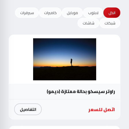
الكل
لابتوب
موبايل
كاميرات
سيرفرات
شبكات
شاشات
راوتر سيسكو بحالة ممتازة (ديمو)
اتصل للسعر
التفاصيل