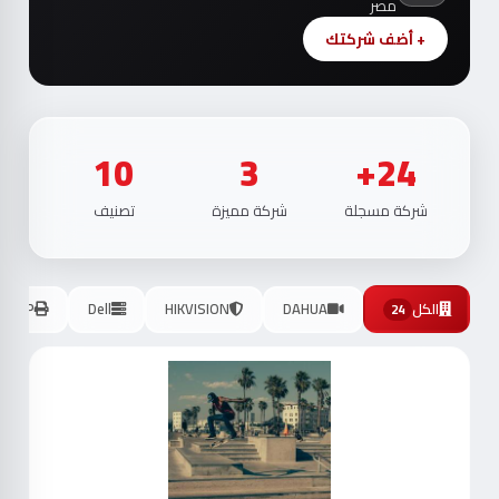
مصر
+ أضف شركتك
10
3
24+
شركة مسجلة
شركة مميزة
تصنيف
الكل
DAHUA
HIKVISION
Dell
HP
24
موث