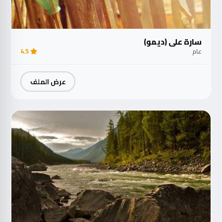
سارة علي (ديمو)
عام
4.5
عرض الملف
مت
الآ