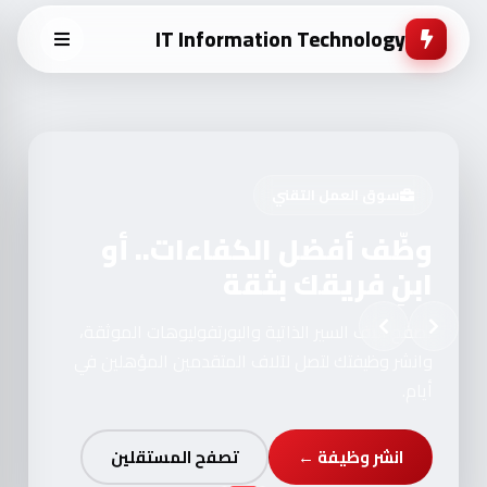
IT Information Technology
سوق العمل التقني
وظّف أفضل الكفاءات.. أو
ابنِ فريقك بثقة
تصفح آلاف السير الذاتية والبورتفوليوهات الموثقة،
وانشر وظيفتك لتصل لآلاف المتقدمين المؤهلين في
أيام.
انشر وظيفة ←
تصفح المستقلين