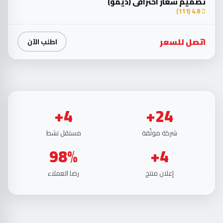
تصميم شعار احترافي (ديمو)
4.8 (111)
اتصل للسعر
اطلب الآن
4+
24+
شركة موثّقة
مستقل نشط
98%
4+
إعلان منتج
رضا العملاء