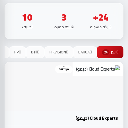
10
3
24+
شركة مسجلة
شركة مميزة
تصنيف
الكل
DAHUA
HIKVISION
Dell
HP
o
24
موثّقة
Cloud Experts (ديمو)