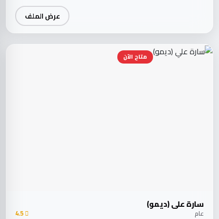
عرض الملف
متاح الآن
سارة علي (ديمو)
عام
4.5