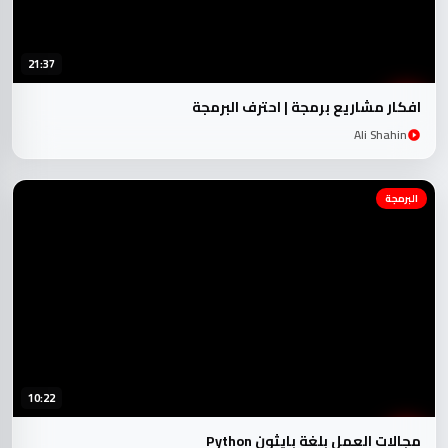
21:37
افكار مشاريع برمجة | احترف البرمجة
Ali Shahin
البرمجة
10:22
مجالات العمل بلغة بايثون Python