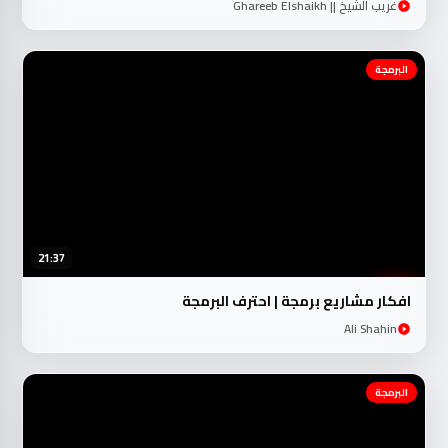
غريب الشيخ || Ghareeb Elshaikh
البرمجة
21:37
افكار مشاريع برمجة | احترف البرمجة
Ali Shahin
البرمجة