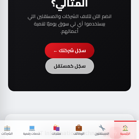
المثالي؟
انضم الآن لآلاف الشركات والمستقلين اللي
بيستخدموا آي تي سوق يوميًا لتنمية
أعمالهم.
سجّل شركتك ←
سجّل كمستقل
IT Information Technology
الرئيسية
المستقلون
الوظائف
منتجات
خدمات رقمية
الشركات