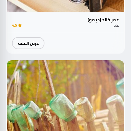
عمر خالد (ديمو)
عام
4.5
عرض الملف
مت
الآ