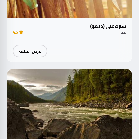
سارة علي (ديمو)
عام
4.5
عرض الملف
مت
الآ