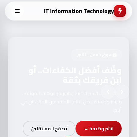
IT Information Technology
سوق العمل التقني
وظّف أفضل الكفاءات.. أو
ابنِ فريقك بثقة
تصفح آلاف السير الذاتية والبورتفوليوهات الموثقة،
وانشر وظيفتك لتصل لآلاف المتقدمين المؤهلين في
أيام.
انشر وظيفة ←
تصفح المستقلين