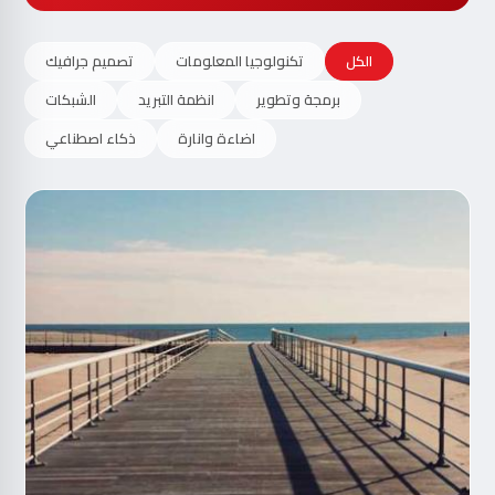
الكل
تكنولوجيا المعلومات
تصميم جرافيك
برمجة وتطوير
انظمة التبريد
الشبكات
اضاءة وانارة
ذكاء اصطناعي
مت
الآ