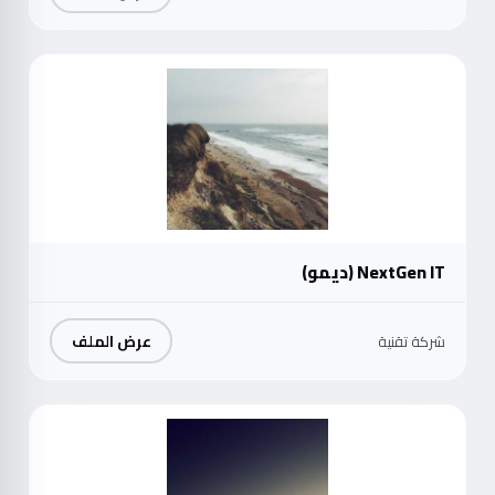
موث
NextGen IT (ديمو)
عرض الملف
شركة تقنية
موث