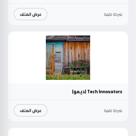
عرض الملف
شركة تقنية
موث
Tech Innovators (ديمو)
عرض الملف
شركة تقنية
موث