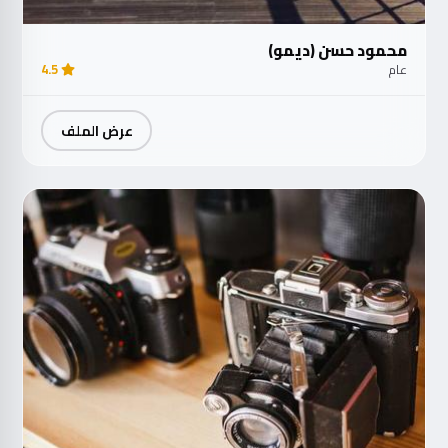
محمود حسن (ديمو)
عام
4.5
عرض الملف
مت
الآ