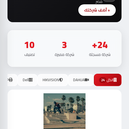
مصر
+ أضف شركتك
10
3
24+
شركة مسجلة
شركة مميزة
تصنيف
الكل
DAHUA
HIKVISION
Dell
HP
24
موث