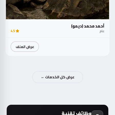
أحمد محمد (ديمو)
عام
4.5
عرض الملف
عرض كل الخدمات ←
وظائف تقنية