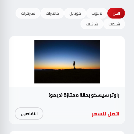
الكل
لابتوب
موبايل
كاميرات
سيرفرات
شبكات
شاشات
راوتر سيسكو بحالة ممتازة (ديمو)
اتصل للسعر
التفاصيل