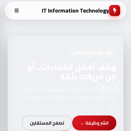
IT Information Technology
سوق العمل التقني
وظّف أفضل الكفاءات.. أو
ابنِ فريقك بثقة
تصفح آلاف السير الذاتية والبورتفوليوهات الموثقة،
وانشر وظيفتك لتصل لآلاف المتقدمين المؤهلين في
أيام.
انشر وظيفة ←
تصفح المستقلين