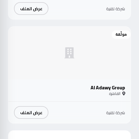
عرض الملف
شركة تقنية
موثّقة
Al Adawy Group
القاهرة
عرض الملف
شركة تقنية
موث