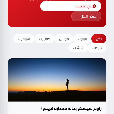
بيع منتجك
عرض الكل ←
الكل
لابتوب
موبايل
كاميرات
سيرفرات
شبكات
شاشات
راوتر سيسكو بحالة ممتازة (ديمو)