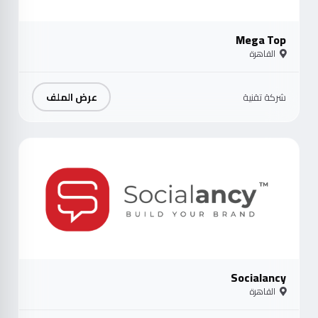
Mega Top
القاهرة
عرض الملف
شركة تقنية
موث
Socialancy
القاهرة