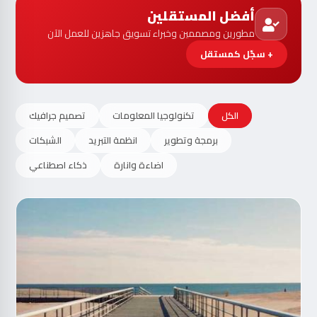
أفضل المستقلين
مطورين ومصممين وخبراء تسويق جاهزين للعمل الآن
+ سجّل كمستقل
الكل
تكنولوجيا المعلومات
تصميم جرافيك
برمجة وتطوير
انظمة التبريد
الشبكات
اضاءة وانارة
ذكاء اصطناعي
مت
الآ