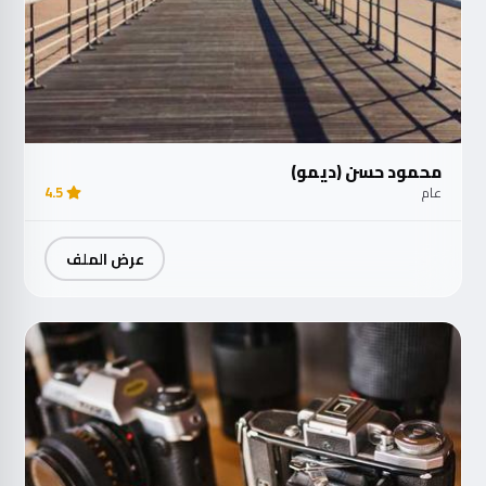
محمود حسن (ديمو)
عام
4.5
عرض الملف
مت
الآ