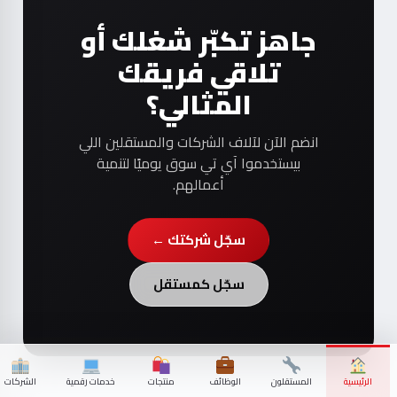
جاهز تكبّر شغلك أو
تلاقي فريقك
المثالي؟
انضم الآن لآلاف الشركات والمستقلين اللي
بيستخدموا آي تي سوق يوميًا لتنمية
أعمالهم.
سجّل شركتك ←
سجّل كمستقل
الرئيسية
المستقلون
الوظائف
منتجات
خدمات رقمية
الشركات