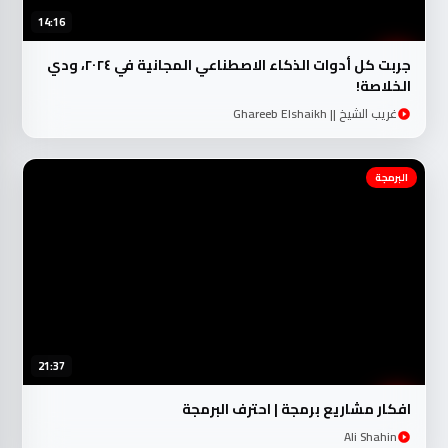
14:16
جربت كل أدوات الذكاء الاصطناعي المجانية في ٢٠٢٤، ودي
الخلاصة!
غريب الشيخ || Ghareeb Elshaikh
البرمجة
21:37
افكار مشاريع برمجة | احترف البرمجة
Ali Shahin