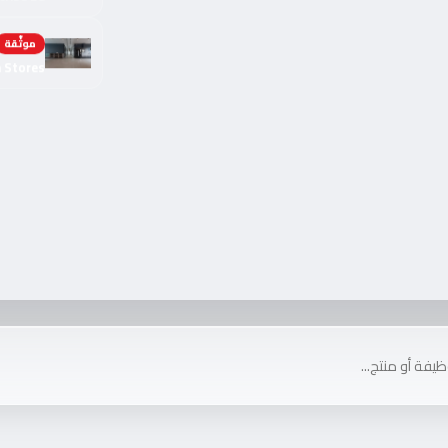
موثّقة
h Stores