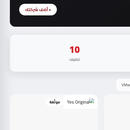
+ أضف شركتك
10
تصنيف
VMw
موثّقة