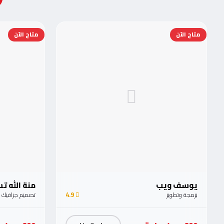
متاح الآن
متاح الآن
يوسف ويب
منة الله 
برمجة وتطوير
4.9
تصميم جرافيك