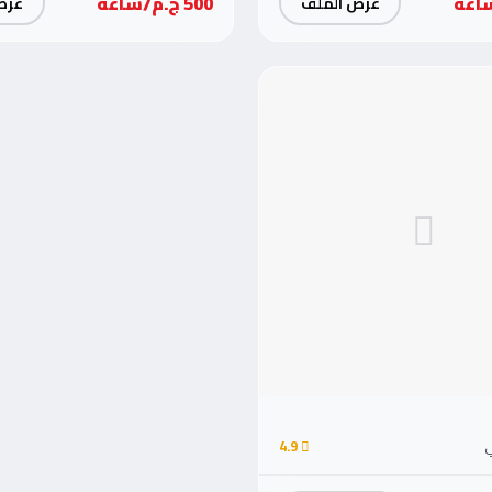
500 ج.م/ساعة
عرض الملف
عرض
ي
4.9