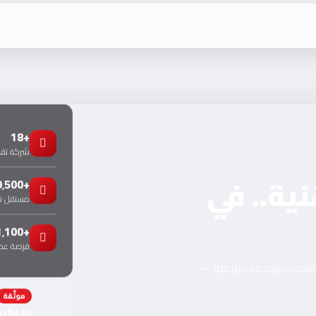
+18
شركة تقني
نية.. في
+9٬500
مستقل 
+1٬100
فرصة عمل
ومنتجات وخدمات رقمية —
موثّقة
cribe EG