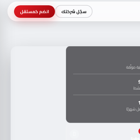
سجّل شركتك
انضم كمستقل
ة موثّقة
نشط
 شهريًا
Subs