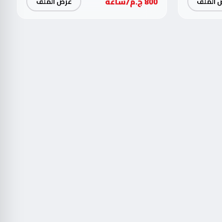
800 ج.م/ساعة
 الملف
عرض الملف