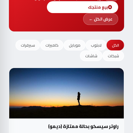
بيع منتجك
عرض الكل ←
الكل
لابتوب
موبايل
كاميرات
سيرفرات
شبكات
شاشات
راوتر سيسكو بحالة ممتازة (ديمو)