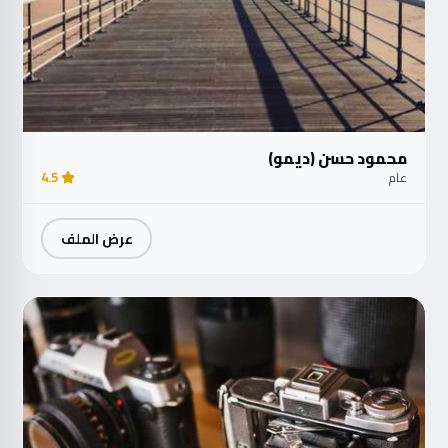
محمود حسن (ديمو)
عام
4.5
عرض الملف
مت
الآ