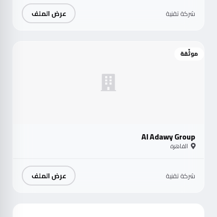
عرض الملف
شركة تقنية
موثّقة
Al Adawy Group
القاهرة
عرض الملف
شركة تقنية
موث