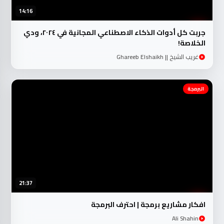
14:16
جربت كل أدوات الذكاء الاصطناعي المجانية في ٢٠٢٤، ودي
الخلاصة!
غريب الشيخ || Ghareeb Elshaikh
البرمجة
21:37
افكار مشاريع برمجة | احترف البرمجة
Ali Shahin