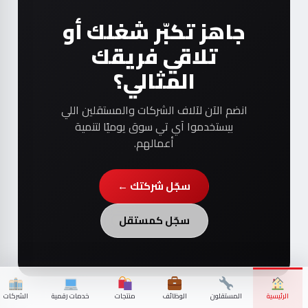
جاهز تكبّر شغلك أو
تلاقي فريقك
المثالي؟
انضم الآن لآلاف الشركات والمستقلين اللي
بيستخدموا آي تي سوق يوميًا لتنمية
أعمالهم.
سجّل شركتك ←
سجّل كمستقل
الرئيسية
المستقلون
الوظائف
منتجات
خدمات رقمية
الشركات