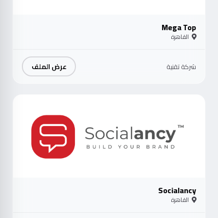
Mega Top
القاهرة
عرض الملف
شركة تقنية
موث
Socialancy
القاهرة