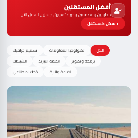
أفضل المستقلين
مطورين ومصممين وخبراء تسويق جاهزين للعمل الآن
+ سجّل كمستقل
الكل
تكنولوجيا المعلومات
تصميم جرافيك
برمجة وتطوير
انظمة التبريد
الشبكات
اضاءة وانارة
ذكاء اصطناعي
مت
الآ