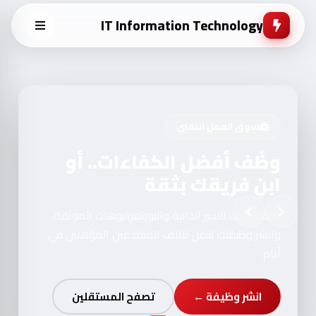
IT Information Technology
سوق العمل التقني
وظّف أفضل الكفاءات.. أو
ابنِ فريقك بثقة
تصفح آلاف السير الذاتية والبورتفوليوهات الموثقة،
وانشر وظيفتك لتصل لآلاف المتقدمين المؤهلين في
أيام.
انشر وظيفة ←
تصفح المستقلين