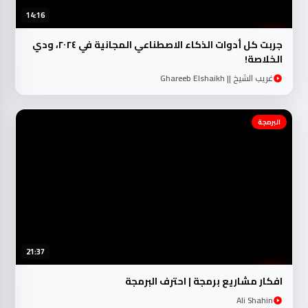
14:16
جربت كل أدوات الذكاء الاصطناعي المجانية في ٢٠٢٤، ودي
الخلاصة!
غريب الشيخ || Ghareeb Elshaikh
البرمجة
21:37
افكار مشاريع برمجة | احترف البرمجة
Ali Shahin