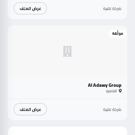
عرض الملف
شركة تقنية
موثّقة
Al Adawy Group
القاهرة
عرض الملف
شركة تقنية
موث