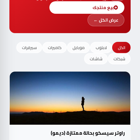
بيع منتجك
عرض الكل ←
الكل
لابتوب
موبايل
كاميرات
سيرفرات
شبكات
شاشات
راوتر سيسكو بحالة ممتازة (ديمو)