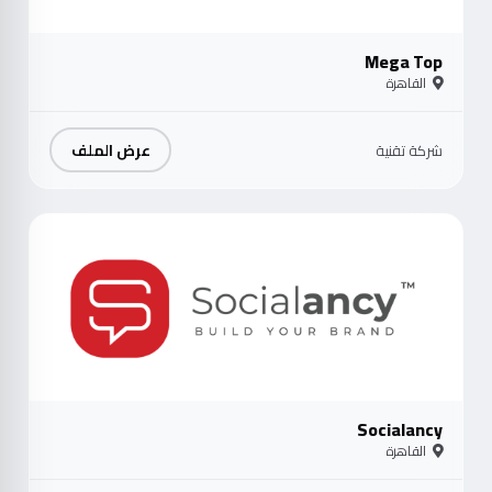
Mega Top
القاهرة
عرض الملف
شركة تقنية
موث
Socialancy
القاهرة