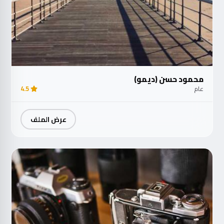
محمود حسن (ديمو)
عام
4.5
عرض الملف
مت
الآ