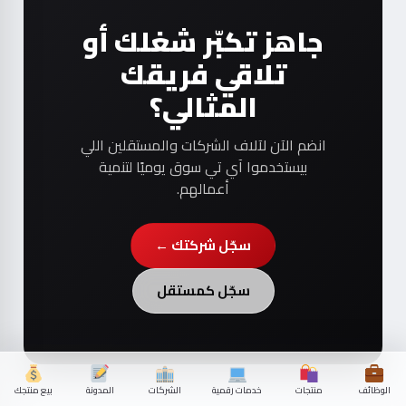
جاهز تكبّر شغلك أو
تلاقي فريقك
المثالي؟
انضم الآن لآلاف الشركات والمستقلين اللي
بيستخدموا آي تي سوق يوميًا لتنمية
أعمالهم.
سجّل شركتك ←
سجّل كمستقل
الوظائف
منتجات
خدمات رقمية
الشركات
المدونة
بيع منتجك