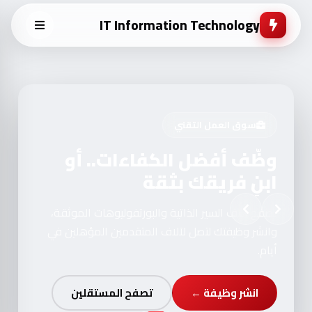
IT Information Technology
سوق العمل التقني
وظّف أفضل الكفاءات.. أو
ابنِ فريقك بثقة
تصفح آلاف السير الذاتية والبورتفوليوهات الموثقة،
وانشر وظيفتك لتصل لآلاف المتقدمين المؤهلين في
أيام.
انشر وظيفة ←
تصفح المستقلين