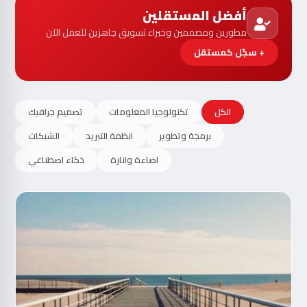
أفضل المستقلين
مطورين ومصممين وخبراء تسويق جاهزين للعمل الآن
+ سجّل كمستقل
الكل
تكنولوجيا المعلومات
تصميم جرافيك
برمجة وتطوير
انظمة التبريد
الشبكات
اضاءة وانارة
ذكاء اصطناعي
مت
الآ