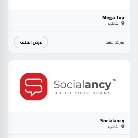
Mega Top
القاهرة
عرض الملف
شركة تقنية
موث
Socialancy
القاهرة