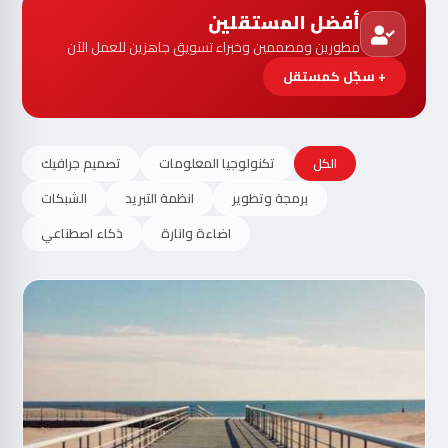
أفضل المستقلين
مطورين ومصممين وخبراء تسويق جاهزين للعمل الآن
+ سجّل كمستقل
الكل
تكنولوجيا المعلومات
تصميم جرافيك
برمجة وتطوير
انظمة التبريد
الشبكات
اضاءة وانارة
ذكاء اصطناعي
مت
الآ