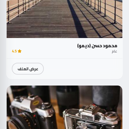
محمود حسن (ديمو)
عام
4.5
عرض الملف
مت
الآ