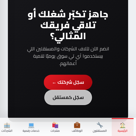
جاهز تكبّر شغلك أو
تلاقي فريقك
المثالي؟
انضم الآن لآلاف الشركات والمستقلين اللي
بيستخدموا آي تي سوق يوميًا لتنمية
أعمالهم.
سجّل شركتك ←
سجّل كمستقل
الرئيسية
المستقلون
الوظائف
منتجات
خدمات رقمية
الشركات