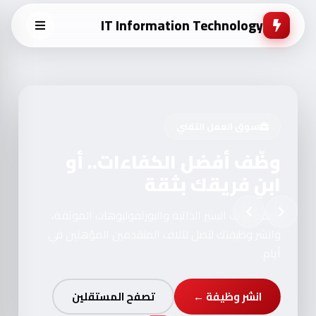
IT Information Technology
سوق العمل التقني
وظّف أفضل الكفاءات.. أو
ابنِ فريقك بثقة
تصفح آلاف السير الذاتية والبورتفوليوهات الموثقة،
وانشر وظيفتك لتصل لآلاف المتقدمين المؤهلين في
أيام.
انشر وظيفة ←
تصفح المستقلين