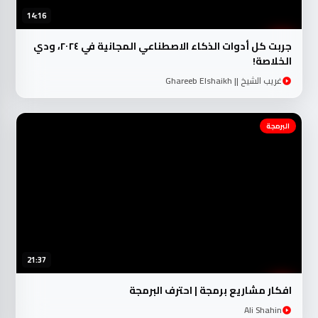
14:16
جربت كل أدوات الذكاء الاصطناعي المجانية في ٢٠٢٤، ودي
الخلاصة!
غريب الشيخ || Ghareeb Elshaikh
البرمجة
21:37
افكار مشاريع برمجة | احترف البرمجة
Ali Shahin