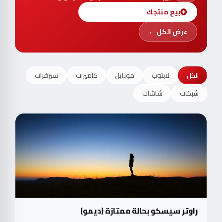
بيع منتجك
عرض الكل ←
الكل
لابتوب
موبايل
كاميرات
سيرفرات
شبكات
شاشات
راوتر سيسكو بحالة ممتازة (ديمو)