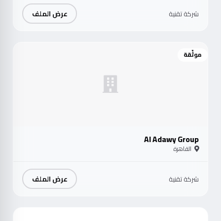
عرض الملف
شركة تقنية
موثّقة
Al Adawy Group
القاهرة
عرض الملف
شركة تقنية
موث