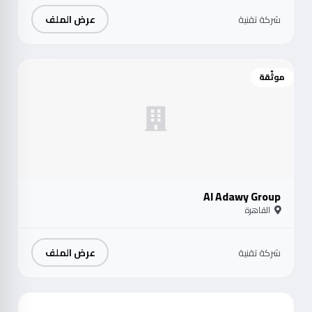
عرض الملف
شركة تقنية
موثّقة
Al Adawy Group
القاهرة
عرض الملف
شركة تقنية
موث