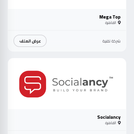
Mega Top
القاهرة
عرض الملف
شركة تقنية
موث
Socialancy
القاهرة