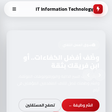
IT Information Technology
سوق العمل التقني
وظّف أفضل الكفاءات.. أو
ابنِ فريقك بثقة
تصفح آلاف السير الذاتية والبورتفوليوهات الموثقة،
وانشر وظيفتك لتصل لآلاف المتقدمين المؤهلين في
أيام.
انشر وظيفة ←
تصفح المستقلين