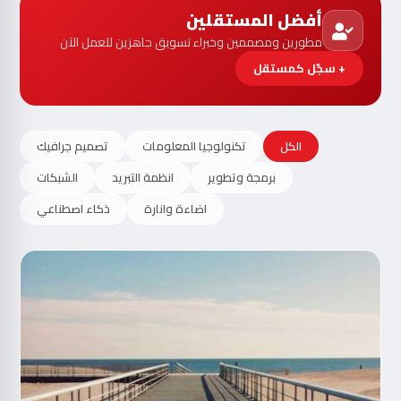
أفضل المستقلين
مطورين ومصممين وخبراء تسويق جاهزين للعمل الآن
+ سجّل كمستقل
الكل
تكنولوجيا المعلومات
تصميم جرافيك
برمجة وتطوير
انظمة التبريد
الشبكات
اضاءة وانارة
ذكاء اصطناعي
مت
الآ