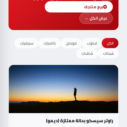
بيع منتجك
عرض الكل ←
الكل
لابتوب
موبايل
كاميرات
سيرفرات
شبكات
شاشات
راوتر سيسكو بحالة ممتازة (ديمو)