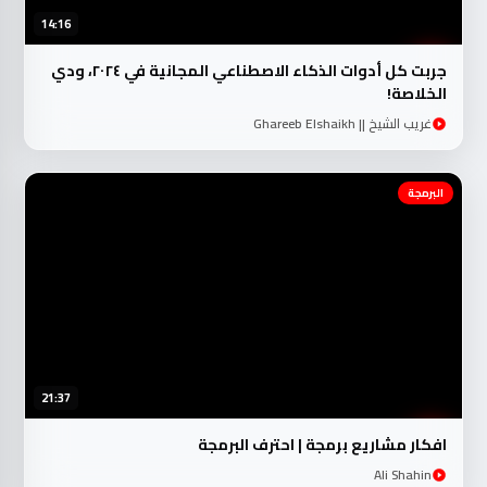
14:16
جربت كل أدوات الذكاء الاصطناعي المجانية في ٢٠٢٤، ودي
الخلاصة!
غريب الشيخ || Ghareeb Elshaikh
البرمجة
21:37
افكار مشاريع برمجة | احترف البرمجة
Ali Shahin