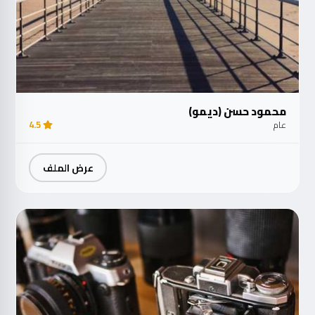
محمود حسن (ديمو)
عام
4.5
عرض الملف
مت
الآ