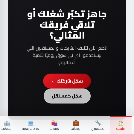
جاهز تكبّر شغلك أو
تلاقي فريقك
المثالي؟
انضم الآن لآلاف الشركات والمستقلين اللي
بيستخدموا آي تي سوق يوميًا لتنمية
أعمالهم.
سجّل شركتك ←
سجّل كمستقل
الرئيسية
المستقلون
الوظائف
منتجات
خدمات رقمية
الشركات