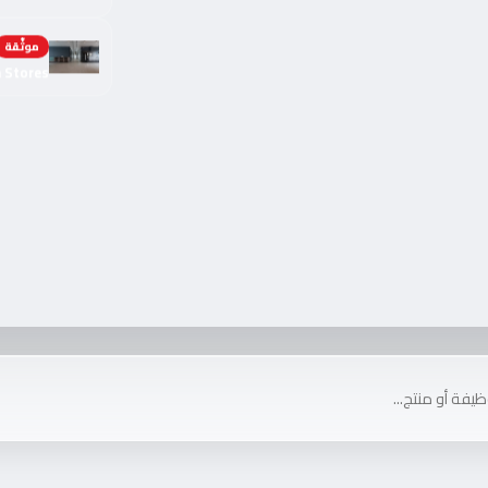
موثّقة
h Stores