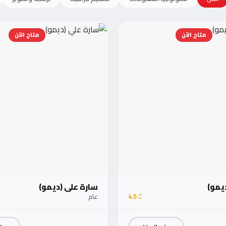
متاح الآن
متاح الآن
ديمو)
سارة علي (ديمو)
4.5
عام