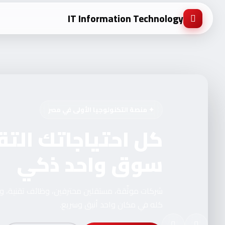
IT Information Technology
✦ منصة التكنولوجيا الأولى في مصر
كل احتياجاتك التق
سوق واحد ذكي
شركات موثّقة، مستقلين محترفين، وظائف تقنية، 
كله في مكان واحد أنيق وسريع.