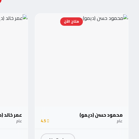
متاح الآن
محمود حسن (ديمو)
عمر خالد (
عام
4.5
عام