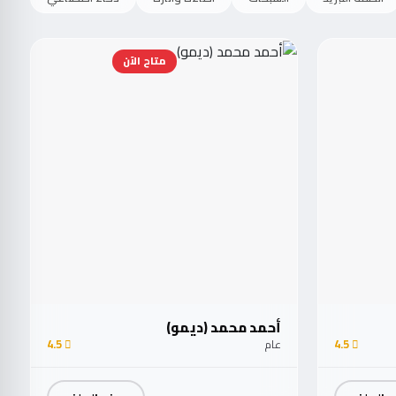
متاح الآن
أحمد محمد (ديمو)
4.5
عام
4.5