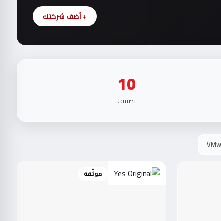
+ أضف شركتك
10
تصنيف
VMw
موثّقة