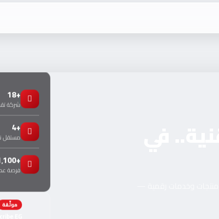
+18
شركة تقني
نية.. في
+4
مستقل 
+1٬100
فرصة عمل
ومنتجات وخدمات رقمية —
موثّقة
cribe EG