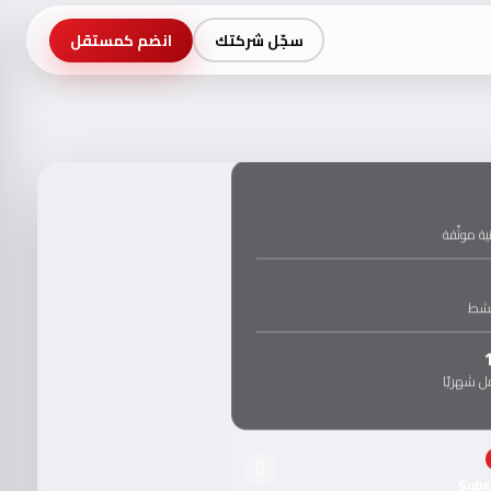
سجّل شركتك
انضم كمستقل
ة موثّقة
نشط
 شهريًا
Subs