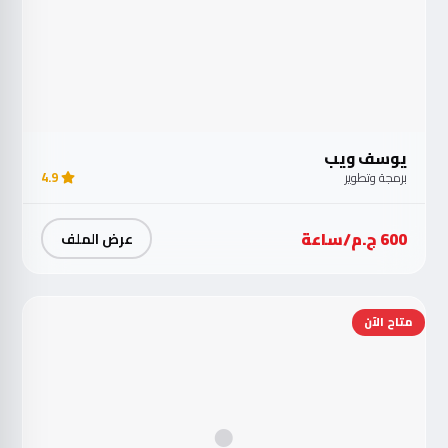
يوسف ويب
برمجة وتطوير
4.9
600 ج.م/ساعة
عرض الملف
متاح الآن