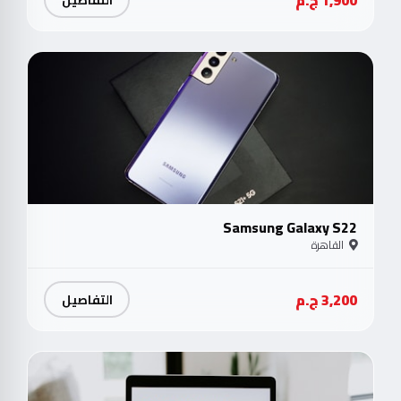
جدي
Samsung Galaxy S22
القاهرة
3,200 ج.م
التفاصيل
متو