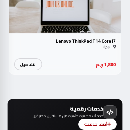
Lenovo ThinkPad T14 Core i7
الجيزة
1,800 ج.م
التفاصيل
خدمات رقمية
خدمات مصغّرة جاهزة من مستقلين محترفين
أضف خدمتك