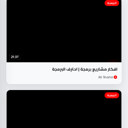
البرمجة
21:37
افكار مشاريع برمجة | احترف البرمجة
Ali Shahin
البرمجة