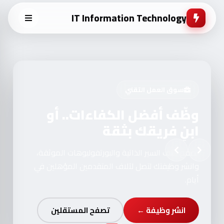
IT Information Technology
سوق العمل التقني
وظّف أفضل الكفاءات.. أو
ابنِ فريقك بثقة
تصفح آلاف السير الذاتية والبورتفوليوهات الموثقة،
وانشر وظيفتك لتصل لآلاف المتقدمين المؤهلين في
أيام.
انشر وظيفة ←
تصفح المستقلين