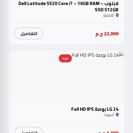
لابتوب Dell Latitude 5520 Core i7 – 16GB RAM –
SSD 512GB
القاهرة
22,000 ج.م
التفاصيل
جيد
LG 24 بوصة Full HD IPS
أسيوط
1,900 ج.م
التفاصيل