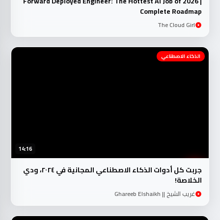
Forward Deployed Engineer: The Hottest AI Job of 2026 |
Complete Roadmap
The Cloud Girl
الذكاء الاصطناعي
14:16
جربت كل أدوات الذكاء الاصطناعي المجانية في ٢٠٢٤، ودي
الخلاصة!
غريب الشيخ || Ghareeb Elshaikh