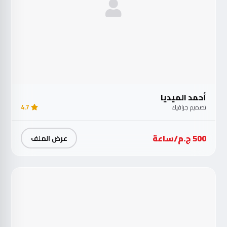
أحمد الميديا
تصميم جرافيك
4.7
500 ج.م/ساعة
عرض الملف