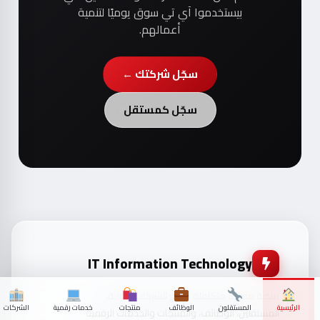
بيستخدموا آي تي سوق يوميًا لتنمية
أعمالهم.
سجّل شركتك ←
سجّل كمستقل
IT Information Technology
منصة مصرية متكاملة تجمع الشركات التقنية،
الرئيسية
المستقلون
الوظائف
منتجات
خدمات رقمية
الشركات
المستقلين، الوظائف، والمنتجات والخدمات الرقمية