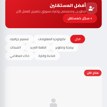
أفضل المستقلين
مطورين ومصممين وخبراء تسويق جاهزين للعمل الآن
+ سجّل كمستقل
الكل
تكنولوجيا المعلومات
تصميم جرافيك
برمجة وتطوير
انظمة التبريد
الشبكات
اضاءة وانارة
ذكاء اصطناعي
متاح الآن