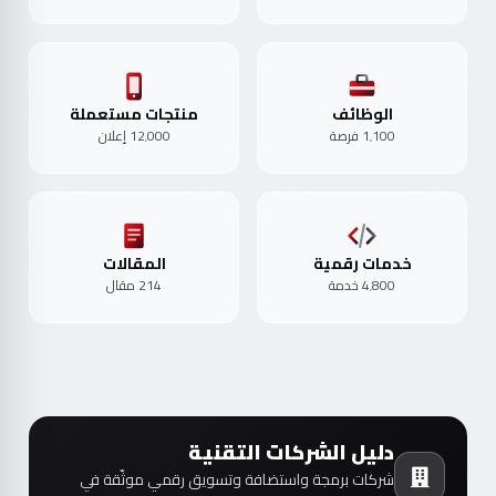
الوظائف
منتجات مستعملة
1٬100 فرصة
12٬000 إعلان
خدمات رقمية
المقالات
4٬800 خدمة
214 مقال
دليل الشركات التقنية
شركات برمجة واستضافة وتسويق رقمي موثّقة في