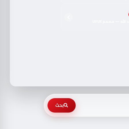
الله — مصمم UI/UX
بحث