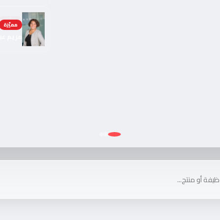
موثّقة
مريم عبد 