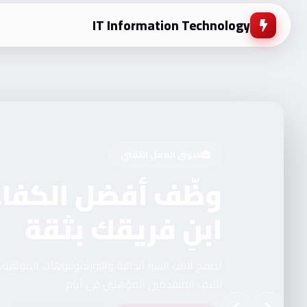
IT Information Technology
سوق العمل التقني
وظّف أفضل الكفاءا
ابنِ فريقك بثقة
تصفح آلاف السير الذاتية والبورتفوليوهات الموثقة
لآلاف المتقدمين المؤهلين في أيام.