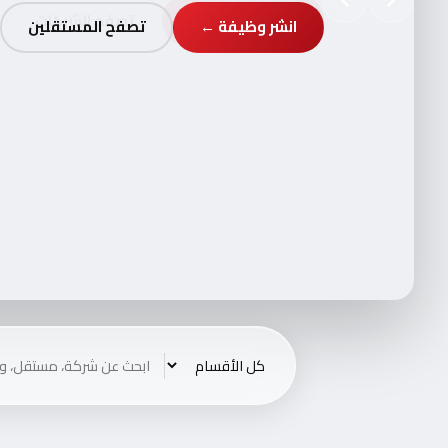
انشر وظيفة ←
تصفح المستقلين