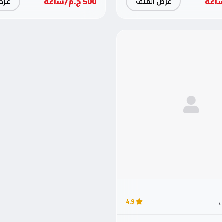
500 ج.م/ساعة
عرض الملف
عرض
ي
4.9