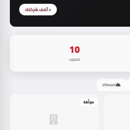
+ أضف شركتك
10
تصنيف
VMware
موثّقة