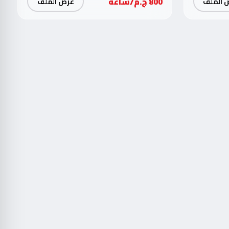
800 ج.م/ساعة
 الملف
عرض الملف