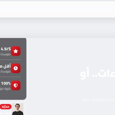
4.9/5
متوسط تق
أقل من 24 
ت.. أو
متوسط وق
100%
هوية موث
، وانشر وظيفتك لتصل
موثّقة
أحمد رمزي —