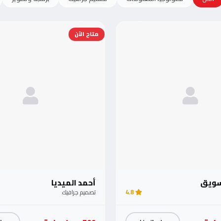
متاح الآن
تسويق
أحمد الميديا
4.8
تصميم جرافيك