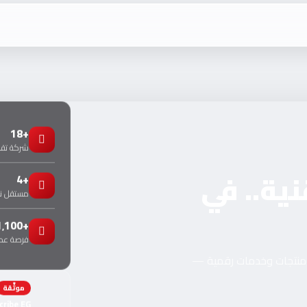
+18
شركة تقني
نية.. في
+4
مستقل 
+1٬100
فرصة عمل
ومنتجات وخدمات رقمية —
موثّقة
cribe EG