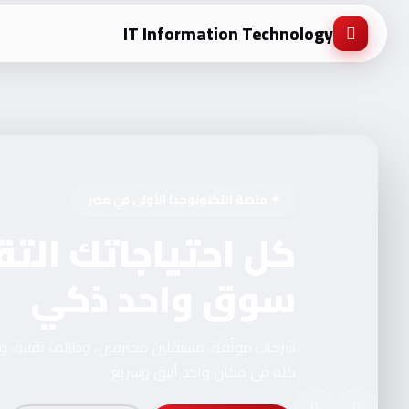
IT Information Technology
✦ منصة التكنولوجيا الأولى في مصر
كل احتياجاتك التق
سوق واحد ذكي
شركات موثّقة، مستقلين محترفين، وظائف تقنية، 
كله في مكان واحد أنيق وسريع.