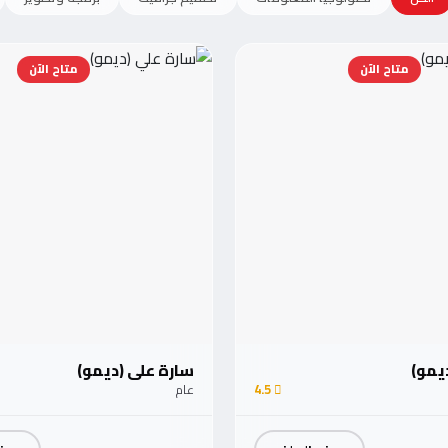
متاح الآن
متاح الآن
ديمو)
سارة علي (ديمو)
4.5
عام