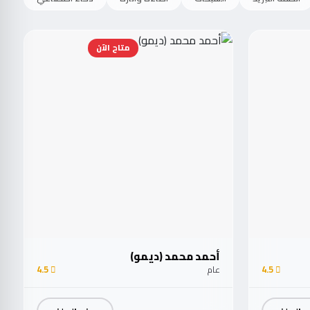
متاح الآن
أحمد محمد (ديمو)
4.5
عام
4.5