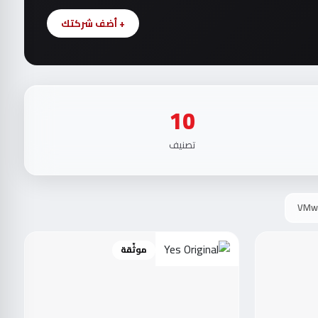
+ أضف شركتك
10
تصنيف
VMw
موثّقة