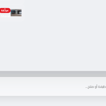
موثّقة
h Stores