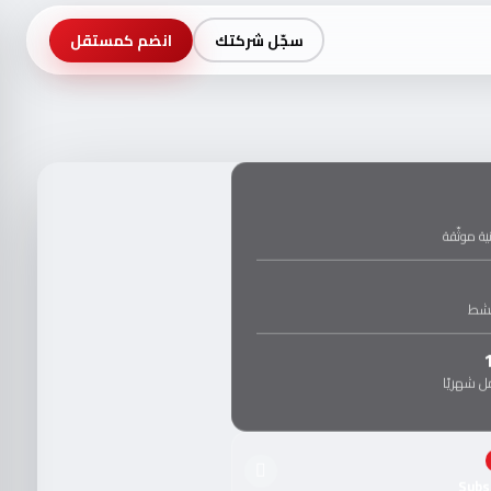
سجّل شركتك
انضم كمستقل
ة موثّقة
نشط
 شهريًا
Subs