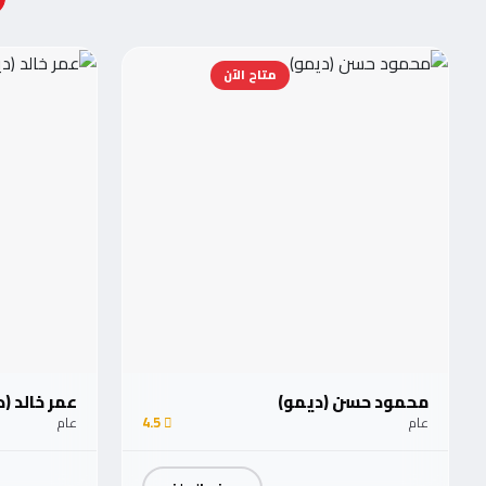
متاح الآن
محمود حسن (ديمو)
عمر خالد (
عام
4.5
عام