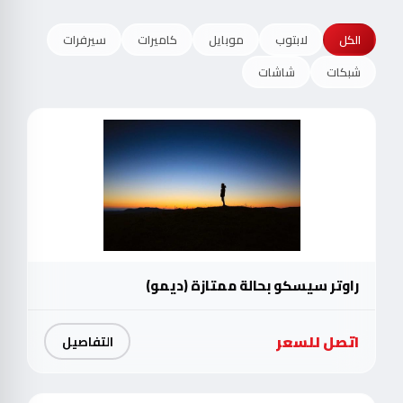
الكل
لابتوب
موبايل
كاميرات
سيرفرات
شبكات
شاشات
راوتر سيسكو بحالة ممتازة (ديمو)
اتصل للسعر
التفاصيل