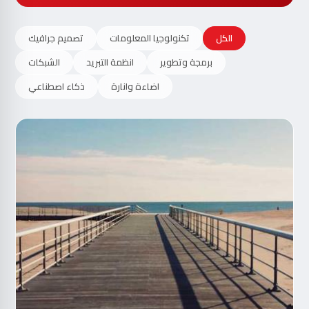
الكل
تكنولوجيا المعلومات
تصميم جرافيك
برمجة وتطوير
انظمة التبريد
الشبكات
اضاءة وانارة
ذكاء اصطناعي
مت
الآ