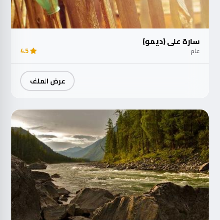
سارة علي (ديمو)
عام
4.5
عرض الملف
مت
الآ