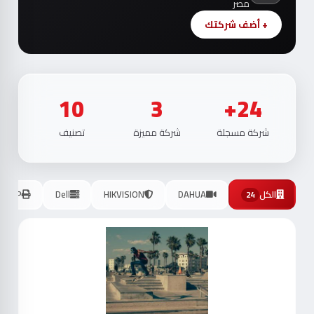
مصر
+ أضف شركتك
10
3
24+
شركة مسجلة
شركة مميزة
تصنيف
الكل
DAHUA
HIKVISION
Dell
HP
24
موث