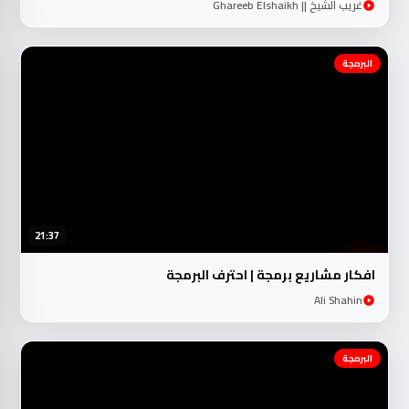
غريب الشيخ || Ghareeb Elshaikh
البرمجة
21:37
افكار مشاريع برمجة | احترف البرمجة
Ali Shahin
البرمجة