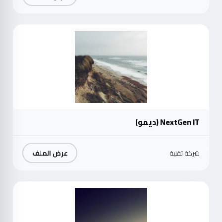
موث
NextGen IT (ديمو)
عرض الملف
شركة تقنية
موث