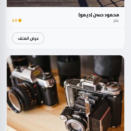
محمود حسن (ديمو)
عام
4.5
عرض الملف
مت
الآ