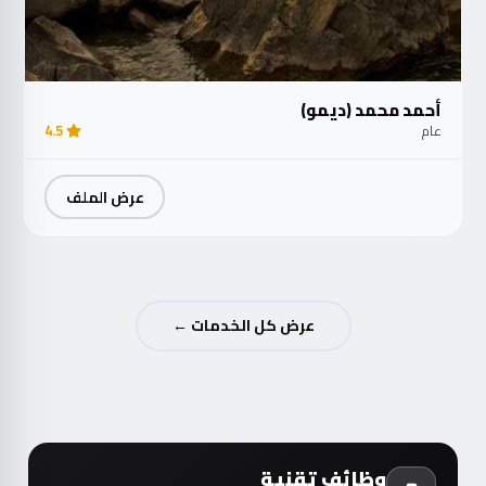
أحمد محمد (ديمو)
عام
4.5
عرض الملف
عرض كل الخدمات ←
وظائف تقنية