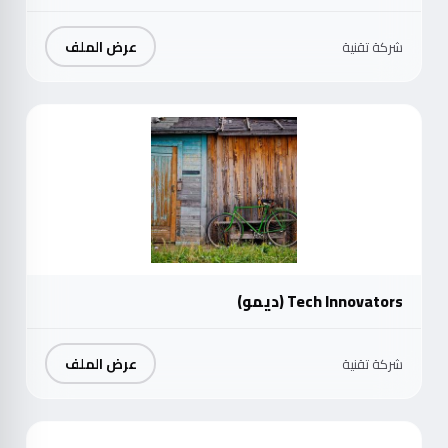
عرض الملف
شركة تقنية
موث
Tech Innovators (ديمو)
عرض الملف
شركة تقنية
موث