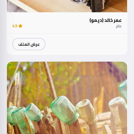
عمر خالد (ديمو)
عام
4.5
عرض الملف
مت
الآ