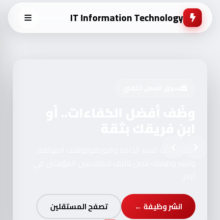
IT Information Technology
سوق العمل التقني
وظّف أفضل الكفاءات.. أو
ابنِ فريقك بثقة
تصفح آلاف السير الذاتية والبورتفوليوهات الموثقة،
وانشر وظيفتك لتصل لآلاف المتقدمين المؤهلين في
أيام.
انشر وظيفة ←
تصفح المستقلين