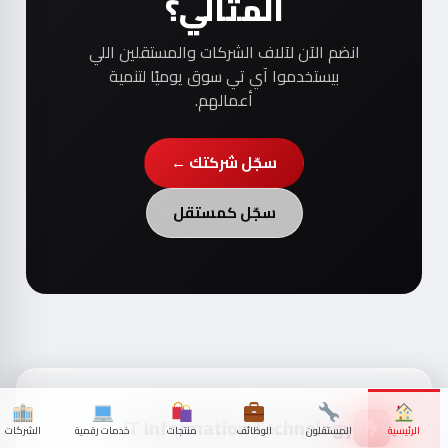
المثالي؟
انضم الآن لآلاف الشركات والمستقلين اللي
بيستخدموا آي تي سوق يوميًا لتنمية
أعمالهم.
سجّل شركتك ←
سجّل كمستقل
IT Information Technology
الرئيسية
المستقلون
الوظائف
منتجات
خدمات رقمية
الشركات