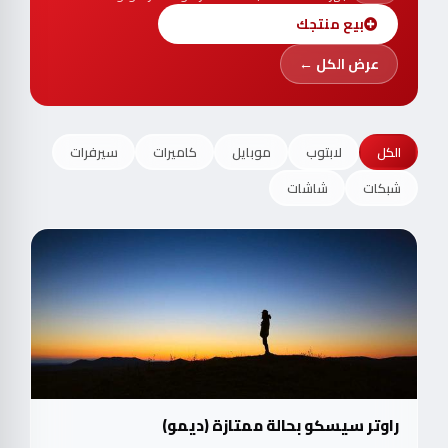
بيع منتجك
عرض الكل ←
الكل
لابتوب
موبايل
كاميرات
سيرفرات
شبكات
شاشات
راوتر سيسكو بحالة ممتازة (ديمو)