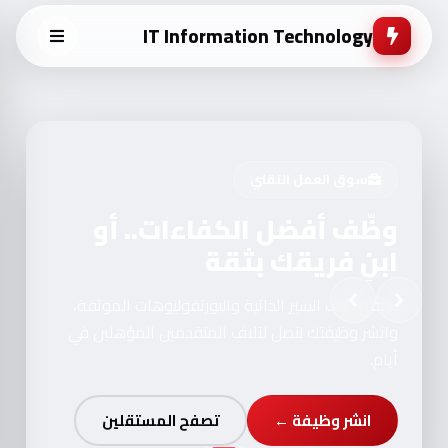
IT Information Technology
سوق العمل التقني
وظّف أفضل الكفاءات.. أو
ابنِ فريقك بثقة
تصفح آلاف السير الذاتية والبورتفوليوهات الموثقة،
وانشر وظيفتك لتصل لآلاف المتقدمين المؤهلين في
أيام.
انشر وظيفة ←
تصفح المستقلين