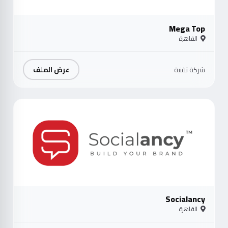
Mega Top
القاهرة
عرض الملف
شركة تقنية
موث
Socialancy
القاهرة