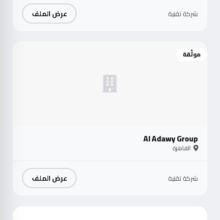
عرض الملف
شركة تقنية
موثّقة
Al Adawy Group
القاهرة
عرض الملف
شركة تقنية
موث