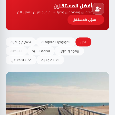
أفضل المستقلين
مطورين ومصممين وخبراء تسويق جاهزين للعمل الآن
+ سجّل كمستقل
الكل
تكنولوجيا المعلومات
تصميم جرافيك
برمجة وتطوير
انظمة التبريد
الشبكات
اضاءة وانارة
ذكاء اصطناعي
مت
الآ