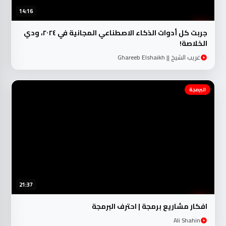
14:16
جربت كل أدوات الذكاء الاصطناعي المجانية في ٢٠٢٤، ودي
الخلاصة!
غريب الشيخ || Ghareeb Elshaikh
البرمجة
21:37
افكار مشاريع برمجة | احترف البرمجة
Ali Shahin