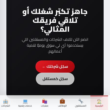
جاهز تكبّر شغلك أو
تلاقي فريقك
المثالي؟
انضم الآن لآلاف الشركات والمستقلين اللي
بيستخدموا آي تي سوق يوميًا لتنمية
أعمالهم.
سجّل شركتك ←
سجّل كمستقل
الرئيسية
المستقلون
الوظائف
منتجات
خدمات رقمية
الشركات