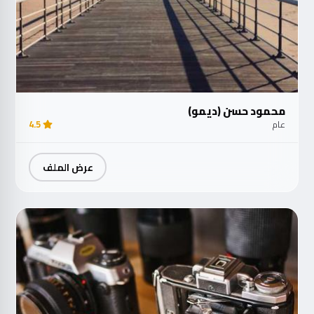
محمود حسن (ديمو)
عام
4.5
عرض الملف
مت
الآ