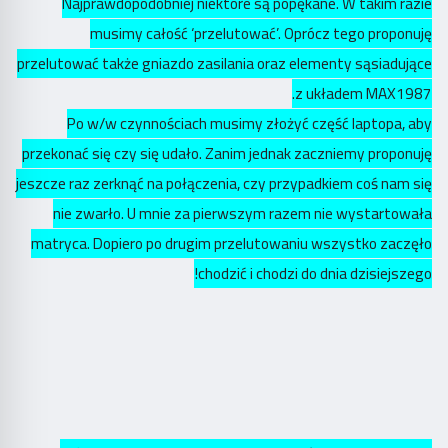
Najprawdopodobniej niektóre są popękane. W takim razie
musimy całość ‘przelutować’. Oprócz tego proponuję
przelutować także gniazdo zasilania oraz elementy sąsiadujące
z układem MAX1987.
Po w/w czynnościach musimy złożyć część laptopa, aby
przekonać się czy się udało. Zanim jednak zaczniemy proponuję
jeszcze raz zerknąć na połączenia, czy przypadkiem coś nam się
nie zwarło. U mnie za pierwszym razem nie wystartowała
matryca. Dopiero po drugim przelutowaniu wszystko zaczęło
chodzić i chodzi do dnia dzisiejszego!