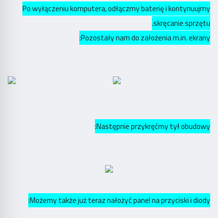
Po wyłączeniu komputera, odłączmy baterię i kontynuujmy
skręcanie sprzętu.
Pozostały nam do założenia m.in. ekrany:
Następnie przykręćmy tył obudowy:
Możemy także już teraz nałożyć panel na przyciski i diody: