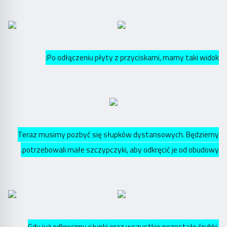
Po odłączeniu płyty z przyciskami, mamy taki widok:
Teraz musimy pozbyć się słupków dystansowych. Będziemy
potrzebowali małe szczypczyki, aby odkręcić je od obudowy.
Gdy już odkręcimy słupki oraz wszystkie pozostałe śrubki,