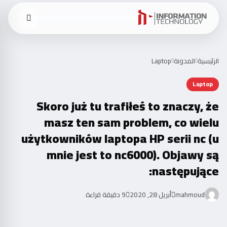
Ski
t
conten
الرئيسية
المدونة
Laptop
Laptop
Skoro już tu trafiłeś to znaczy, że
masz ten sam problem, co wielu
użytkowników laptopa HP serii nc (u
mnie jest to nc6000). Objawy są
następujące:
mahmoud
أبريل 28, 2020
9 دقيقة قراءة