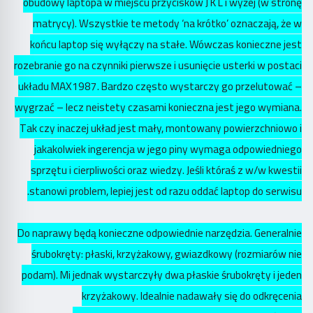
obudowy laptopa w miejscu przycisków J K L i wyżej (w stronę
matrycy). Wszystkie te metody ‘na krótko’ oznaczają, że w
końcu laptop się wyłączy na stałe. Wówczas konieczne jest
rozebranie go na czynniki pierwsze i usunięcie usterki w postaci
układu MAX1987. Bardzo często wystarczy go przelutować –
wygrzać – lecz neistety czasami konieczna jest jego wymiana.
Tak czy inaczej układ jest mały, montowany powierzchniowo i
jakakolwiek ingerencja w jego piny wymaga odpowiedniego
sprzętu i cierpliwości oraz wiedzy. Jeśli któraś z w/w kwestii
stanowi problem, lepiej jest od razu oddać laptop do serwisu.
Do naprawy będą konieczne odpowiednie narzędzia. Generalnie
śrubokręty: płaski, krzyżakowy, gwiazdkowy (rozmiarów nie
podam). Mi jednak wystarczyły dwa płaskie śrubokręty i jeden
krzyżakowy. Idealnie nadawały się do odkręcenia