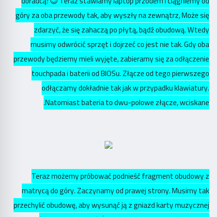
doradcą! 😉 Teraz stawiamy laptop przodem i ciągniemy od
góry za oba przewody tak, aby wyszły na zewnątrz, Może się
zdarzyć, że się zahaczą po płytą, bądź obudową. Wtedy
musimy odwrócić sprzęt i dojrzeć co jest nie tak. Gdy oba
przewody będziemy mieli wyjęte, zabieramy się za odłączenie
touchpada i baterii od BIOSu. Złącze od tego pierwszego
odłączamy dokładnie tak jak w przypadku klawiatury.
Natomiast bateria to dwu-polowe złącze, wciskane.
Teraz możemy próbować podnieść fragment obudowy z
matrycą do góry. Zaczynamy od prawej strony. Musimy tak
przechylić obudowę, aby wysunąć ją z gniazd karty muzycznej