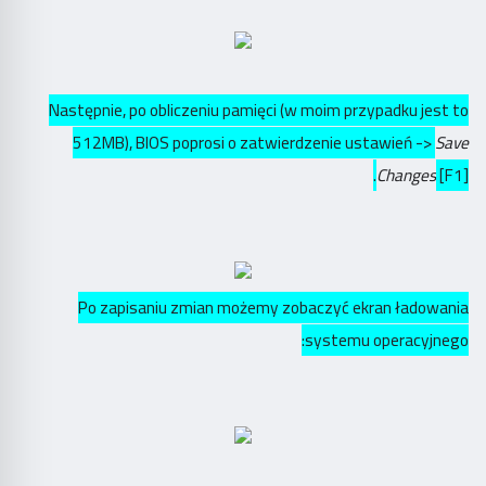
Następnie, po obliczeniu pamięci (w moim przypadku jest to
512MB), BIOS poprosi o zatwierdzenie ustawień ->
Save
Changes
[F1].
Po zapisaniu zmian możemy zobaczyć ekran ładowania
systemu operacyjnego: