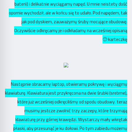
baterii) i delikatnie wyciągamy napęd. U mnie neistety dość
opornie wychodził, ale w końcu się to udało. Pod napędem, tak
jak pod dyskiem, zauważymy śruby mocujące obudowę.
Oczywiście odkręcamy je i odkładamy na wcześniej opisaną
karteczkę 🙂
Następnie obracamy laptop, otwieramy pokrywę i wyciągmy
klawiaturę. Klawiatura jest przykręcona na dwie śrubki (srebrne),
które już wcześniej odkręciliśmy od spodu obudowy. teraz
musimy jestcze zwolnić trzy zaczepy, które trzymają
klawiaturę przy górnej krawędzi. Wystarczy mały wkrętak
płaski, aby przesunąć je ku dołowi. Po tym zabiedu możemy