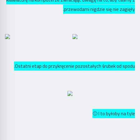
przewodami nigdzie się nie zagięły.
Ostatni etap do przykręcenie pozostałych śrubek od spodu.
I to byłoby na tyle 🙂