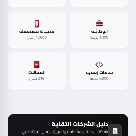
الوظائف
منتجات مستعملة
1٬100 فرصة
12٬000 إعلان
خدمات رقمية
المقالات
4٬800 خدمة
214 مقال
دليل الشركات التقنية
شركات برمجة واستضافة وتسويق رقمي موثّقة في