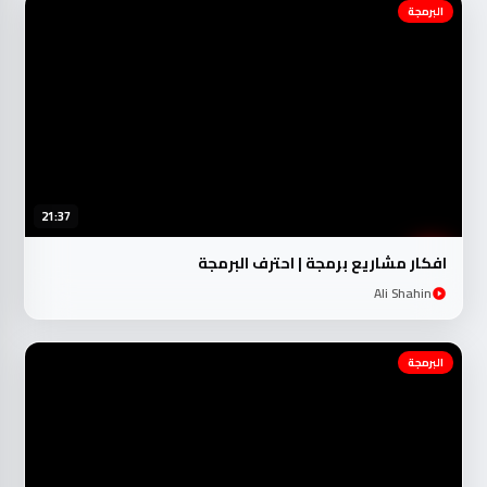
البرمجة
21:37
افكار مشاريع برمجة | احترف البرمجة
Ali Shahin
البرمجة