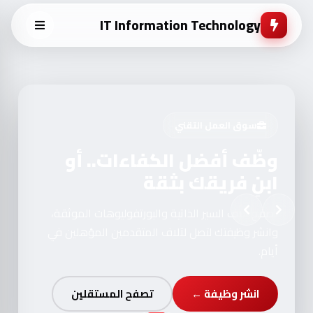
IT Information Technology
سوق العمل التقني
وظّف أفضل الكفاءات.. أو
ابنِ فريقك بثقة
تصفح آلاف السير الذاتية والبورتفوليوهات الموثقة،
وانشر وظيفتك لتصل لآلاف المتقدمين المؤهلين في
أيام.
انشر وظيفة ←
تصفح المستقلين