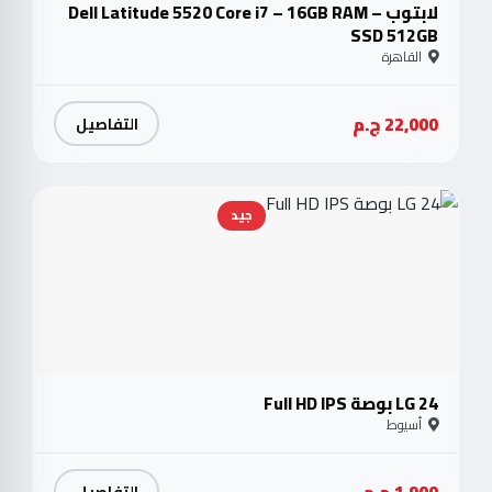
لابتوب Dell Latitude 5520 Core i7 – 16GB RAM –
SSD 512GB
القاهرة
22,000 ج.م
التفاصيل
جيد
LG 24 بوصة Full HD IPS
أسيوط
1,900 ج.م
التفاصيل