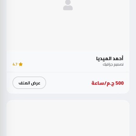
أحمد الميديا
تصميم جرافيك
4.7
500 ج.م/ساعة
عرض الملف