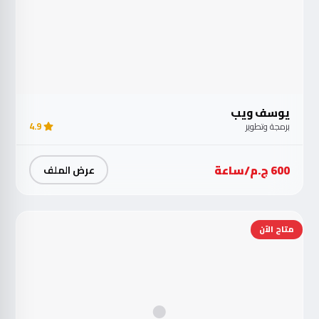
يوسف ويب
برمجة وتطوير
4.9
600 ج.م/ساعة
عرض الملف
متاح الآن