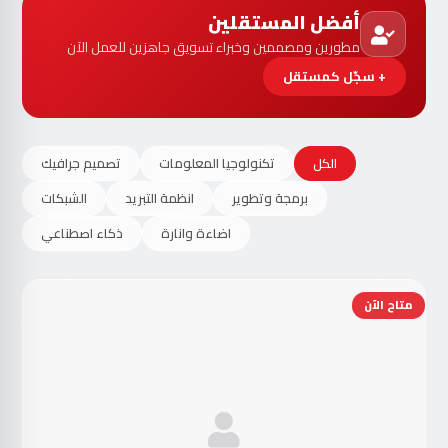
أفضل المستقلين
مطورين ومصممين وخبراء تسويق جاهزين للعمل الآن
+ سجّل كمستقل
الكل
تكنولوجيا المعلومات
تصميم جرافيك
برمجة وتطوير
انظمة التبريد
الشبكات
اضاءة وانارة
ذكاء اصطناعي
متاح الآن