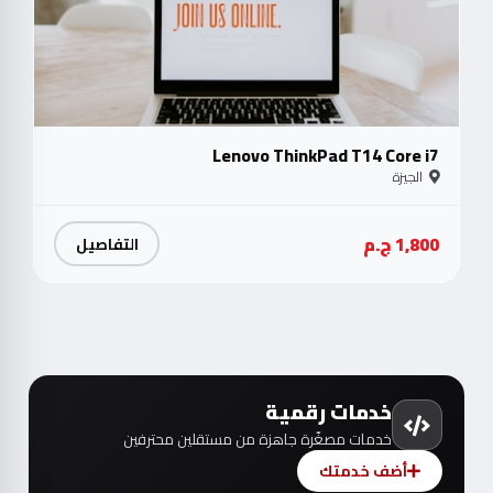
Lenovo ThinkPad T14 Core i7
الجيزة
1,800 ج.م
التفاصيل
خدمات رقمية
خدمات مصغّرة جاهزة من مستقلين محترفين
أضف خدمتك