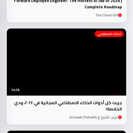
Forward Deployed Engineer: The Hottest AI Job of 2026 |
Complete Roadmap
The Cloud Girl
الذكاء الاصطناعي
14:16
جربت كل أدوات الذكاء الاصطناعي المجانية في ٢٠٢٤، ودي
الخلاصة!
غريب الشيخ || Ghareeb Elshaikh