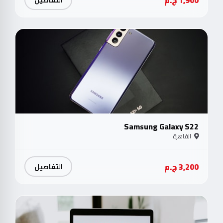
جدي
Samsung Galaxy S22
القاهرة
3,200 ج.م
التفاصيل
متو