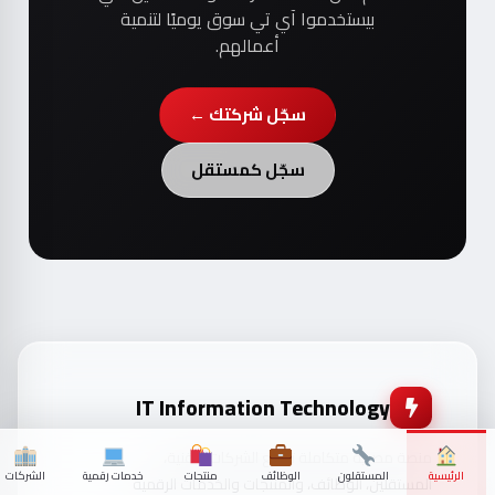
بيستخدموا آي تي سوق يوميًا لتنمية
أعمالهم.
سجّل شركتك ←
سجّل كمستقل
IT Information Technology
منصة مصرية متكاملة تجمع الشركات التقنية،
الرئيسية
المستقلون
الوظائف
منتجات
خدمات رقمية
الشركات
المستقلين، الوظائف، والمنتجات والخدمات الرقمية