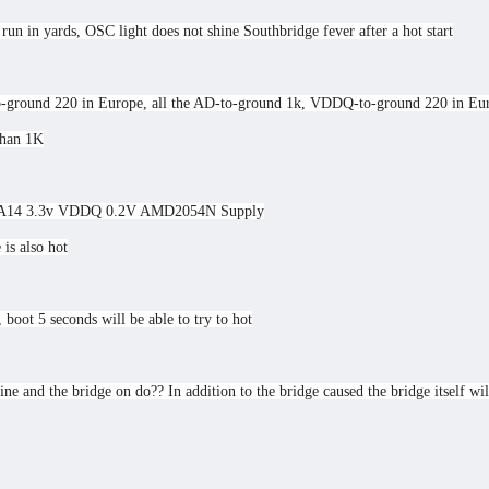
 in yards, OSC light does not shine Southbridge fever after a hot start
-ground 220 in Europe, all the AD-to-ground 1k, VDDQ-to-ground 220 in Eu
than 1K
eat A14 3.3v VDDQ 0.2V AMD2054N Supply
is also hot
boot 5 seconds will be able to try to hot
ne and the bridge on do?? In addition to the bridge caused the bridge itself wil