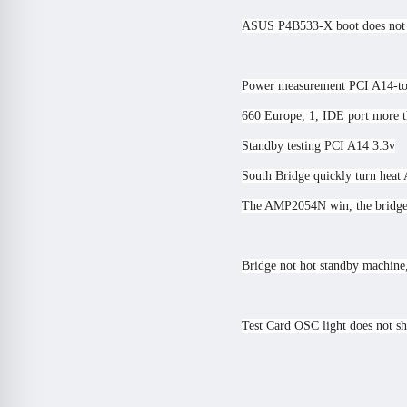
ASUS P4B533-X boot does not run
Power measurement PCI A14-to
660 Europe, 1, IDE port more 
Standby testing PCI A14 3.3v
South Bridge quickly turn h
The AMP2054N win, the bridge 
Bridge not hot standby machine, 
Test Card OSC light does not shi