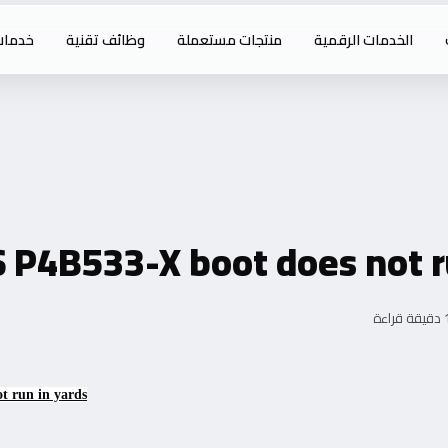
الخدمات الرقمية
منتجات مستعملة
وظائف تقنية
خدمات
 P4B533-X boot does not ru
1 راءة
 run in yards,