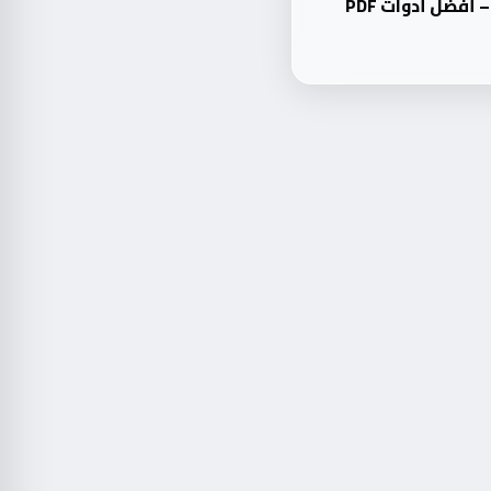
دليل شامل: PDF24 Toolbox – أفضل أدوات PDF