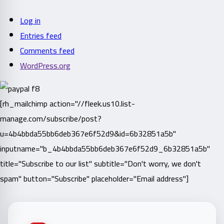
Log in
Entries feed
Comments feed
WordPress.org
[rh_mailchimp action="//fleek.us10.list-
manage.com/subscribe/post?
u=4b4bbda55bb6deb367e6f52d9&id=6b32851a5b"
inputname="b_4b4bbda55bb6deb367e6f52d9_6b32851a5b"
title="Subscribe to our list" subtitle="Don't worry, we don't
spam" button="Subscribe" placeholder="Email address"]