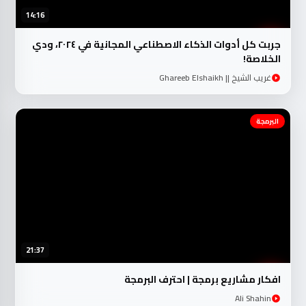
14:16
جربت كل أدوات الذكاء الاصطناعي المجانية في ٢٠٢٤، ودي
الخلاصة!
غريب الشيخ || Ghareeb Elshaikh
البرمجة
21:37
افكار مشاريع برمجة | احترف البرمجة
Ali Shahin