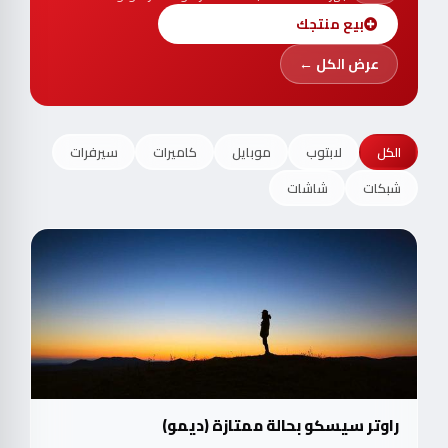
بيع منتجك
عرض الكل ←
الكل
لابتوب
موبايل
كاميرات
سيرفرات
شبكات
شاشات
راوتر سيسكو بحالة ممتازة (ديمو)