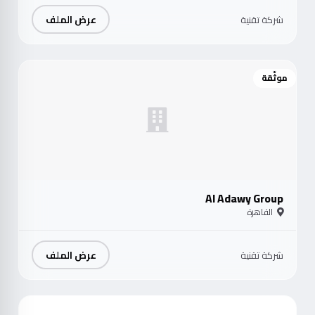
عرض الملف
شركة تقنية
موثّقة
Al Adawy Group
القاهرة
عرض الملف
شركة تقنية
موث