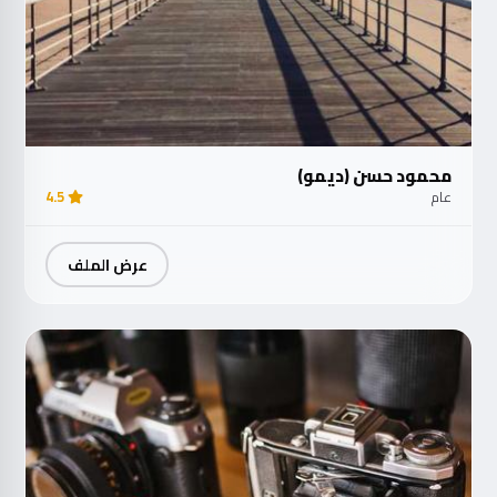
محمود حسن (ديمو)
عام
4.5
عرض الملف
مت
الآ