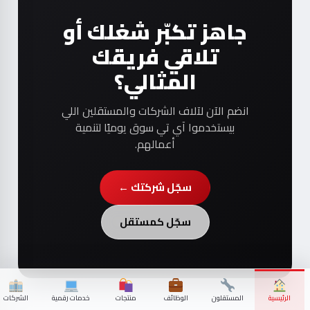
جاهز تكبّر شغلك أو
تلاقي فريقك
المثالي؟
انضم الآن لآلاف الشركات والمستقلين اللي
بيستخدموا آي تي سوق يوميًا لتنمية
أعمالهم.
سجّل شركتك ←
سجّل كمستقل
الرئيسية
المستقلون
الوظائف
منتجات
خدمات رقمية
الشركات