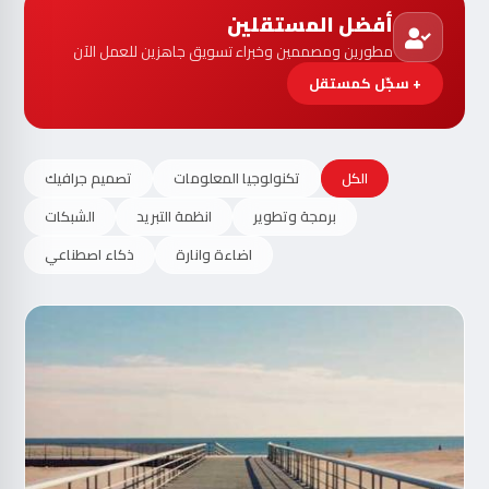
أفضل المستقلين
مطورين ومصممين وخبراء تسويق جاهزين للعمل الآن
+ سجّل كمستقل
الكل
تكنولوجيا المعلومات
تصميم جرافيك
برمجة وتطوير
انظمة التبريد
الشبكات
اضاءة وانارة
ذكاء اصطناعي
مت
الآ