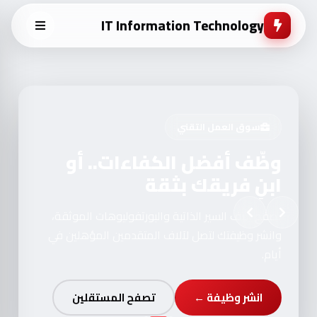
IT Information Technology
سوق العمل التقني
وظّف أفضل الكفاءات.. أو
ابنِ فريقك بثقة
تصفح آلاف السير الذاتية والبورتفوليوهات الموثقة،
وانشر وظيفتك لتصل لآلاف المتقدمين المؤهلين في
أيام.
انشر وظيفة ←
تصفح المستقلين