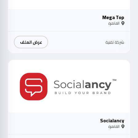
Mega Top
القاهرة
عرض الملف
شركة تقنية
موث
Socialancy
القاهرة