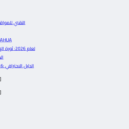
التقني للمواقع العربية في 2026: دليل 
HIKVISION vs DAHUA
مراجعة شاملة لأحدث لابتوبات الذكاء الاصطناعي (AI PCs) لعام 2026: ثورة الإنتاجية
الحديثة في
شرح شامل لبناء تطبيقات Cross-Platform باستخدام Flutter 2026: الدليل الاحترافي
]
]