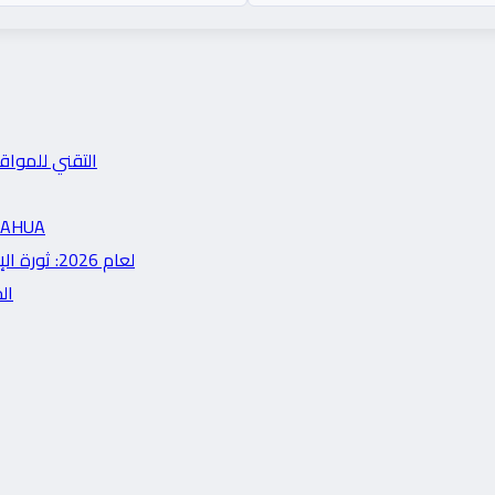
التقني للمواقع العربية في 2026: دليل 
HIKVISION vs DAHUA
مراجعة شاملة لأحدث لابتوبات الذكاء الاصطناعي (AI PCs) لعام 2026: ثورة الإنتاجية
الحديثة في