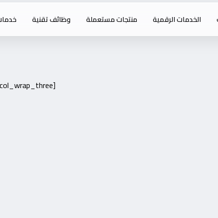
الخدمات الرقمية
منتجات مستعملة
وظائف تقنية
خدمات
=col_wrap_three]