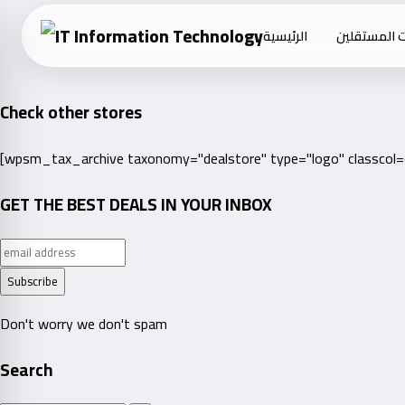
Skip
 المستقلين
الرئيسية
to
content
Check other stores
[wpsm_tax_archive taxonomy="dealstore" type="logo" classcol
GET THE BEST DEALS IN YOUR INBOX
Don't worry we don't spam
Search