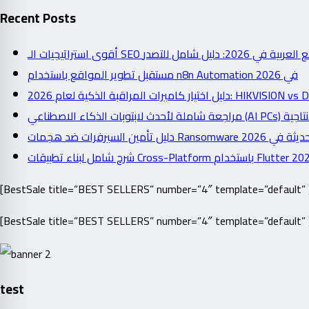
Recent Posts
أقوى استراتيجيات الـ SEO شامل للتصدر
مستقبل تطوير المواقع باستخدام n8n Automation في 2026
دليل اختيار كاميرات المراقبة الذكية لعام 2026: 
دليل تأمين السيرفرات ضد هجمات Ransomware  2026
[BestSale title=”BEST SELLERS” number=”4″ template=”default” 
[BestSale title=”BEST SELLERS” number=”4″ template=”default” 
test