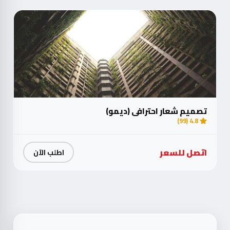
تصميم شعار احترافي (ديمو)
4.8 (99)
اتصل للسعر
اطلب الآن
4+
24+