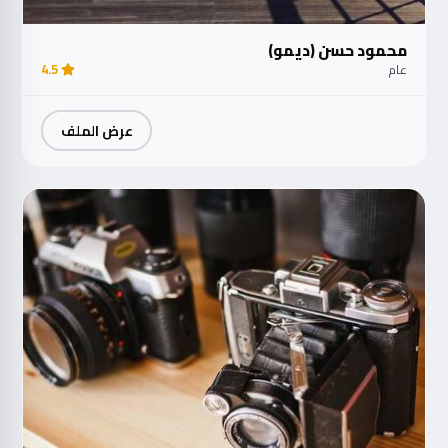
محمود حسن (ديمو)
عام
4.5
عرض الملف
مت
الآ