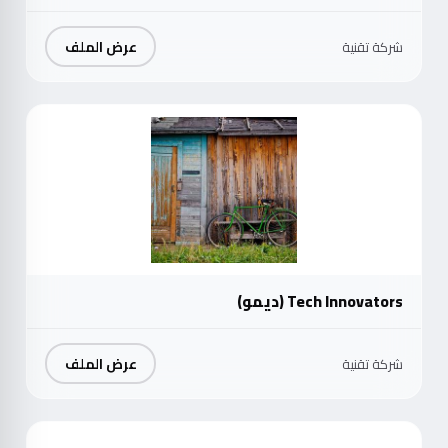
عرض الملف
شركة تقنية
موث
Tech Innovators (ديمو)
عرض الملف
شركة تقنية
موث