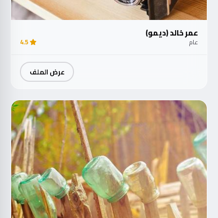
عمر خالد (ديمو)
عام
4.5
عرض الملف
مت
الآ