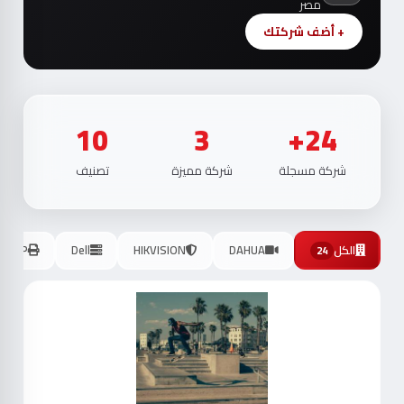
+ أضف شركتك
10
3
24+
شركة مسجلة
شركة مميزة
تصنيف
الكل
DAHUA
HIKVISION
Dell
HP
24
موث