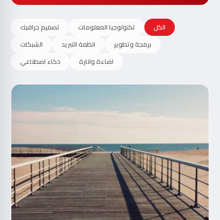
الكل
تكنولوجيا المعلومات
تصميم جرافيك
برمجة وتطوير
انظمة التبريد
الشبكات
اضاءة وانارة
ذكاء اصطناعي
مت
الآ