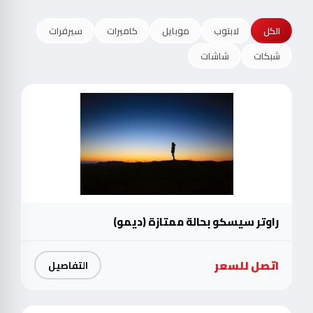
الكل
لابتوب
موبايل
كاميرات
سيرفرات
شبكات
شاشات
راوتر سيسكو بحالة ممتازة (ديمو)
اتصل للسعر
التفاصيل