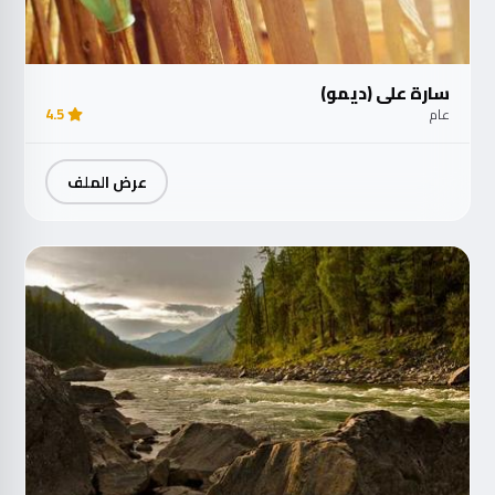
سارة علي (ديمو)
عام
4.5
عرض الملف
مت
الآ