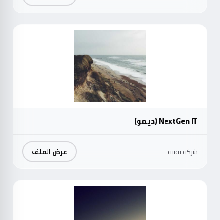
موث
NextGen IT (ديمو)
عرض الملف
شركة تقنية
موث