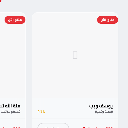
متاح الآن
متاح الآن
يوسف ويب
منة الله 
برمجة وتطوير
4.9
تصميم جرافيك