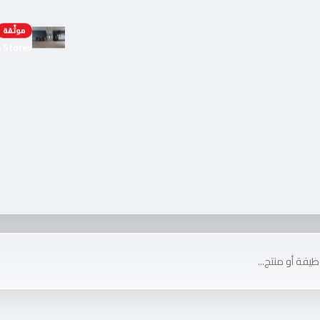
موثّقة
h Stores