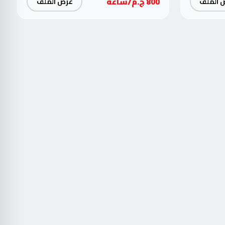
800 ج.م/ساعة
 الملف
عرض الملف