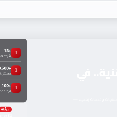
+18
شركة تقني
نية.. في
+9٬500
مستقل 
+1٬100
فرصة عمل
ومنتجات وخدمات رقمية —
موثّقة
cribe EG