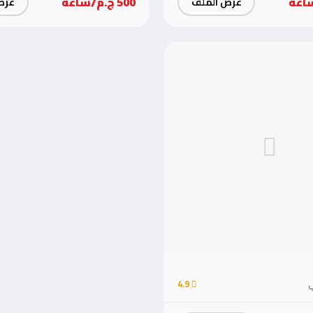
500 ج.م/ساعة
عرض الملف
عرض
ي
4.9