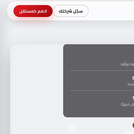
سجّل شركتك
انضم كمستقل
ة موثّقة
نشط
 شهريًا
Subs