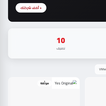
+ أضف شركتك
10
تصنيف
VMw
موثّقة