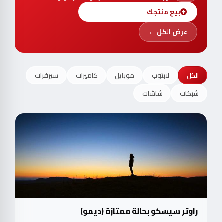
بيع منتجك
عرض الكل ←
الكل
لابتوب
موبايل
كاميرات
سيرفرات
شبكات
شاشات
راوتر سيسكو بحالة ممتازة (ديمو)