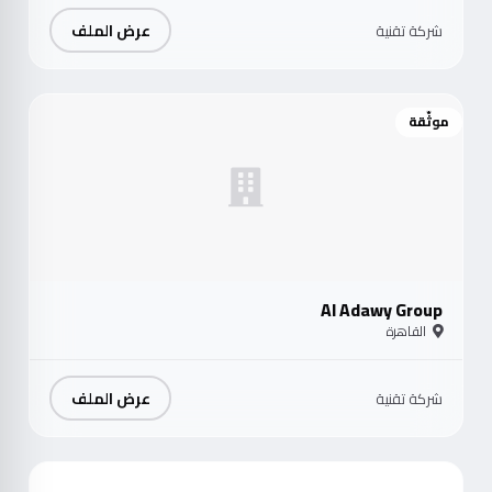
عرض الملف
شركة تقنية
موثّقة
Al Adawy Group
القاهرة
عرض الملف
شركة تقنية
موث