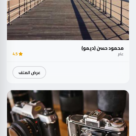
محمود حسن (ديمو)
عام
4.5
عرض الملف
مت
الآ