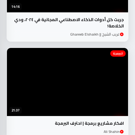
14:16
جربت كل أدوات الذكاء الاصطناعي المجانية في ٢٠٢٤، ودي
الخلاصة!
غريب الشيخ || Ghareeb Elshaikh
البرمجة
21:37
افكار مشاريع برمجة | احترف البرمجة
Ali Shahin