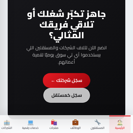
جاهز تكبّر شغلك أو
تلاقي فريقك
المثالي؟
انضم الآن لآلاف الشركات والمستقلين اللي
بيستخدموا آي تي سوق يوميًا لتنمية
أعمالهم.
سجّل شركتك ←
سجّل كمستقل
الرئيسية
المستقلون
الوظائف
منتجات
خدمات رقمية
الشركات