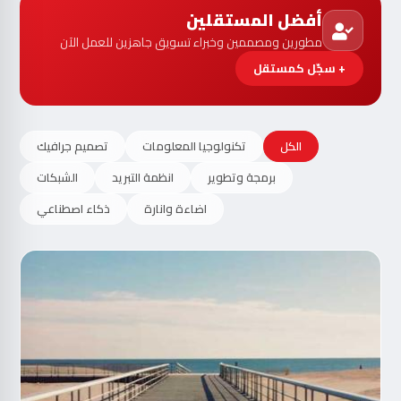
أفضل المستقلين
مطورين ومصممين وخبراء تسويق جاهزين للعمل الآن
+ سجّل كمستقل
الكل
تكنولوجيا المعلومات
تصميم جرافيك
برمجة وتطوير
انظمة التبريد
الشبكات
اضاءة وانارة
ذكاء اصطناعي
مت
الآ