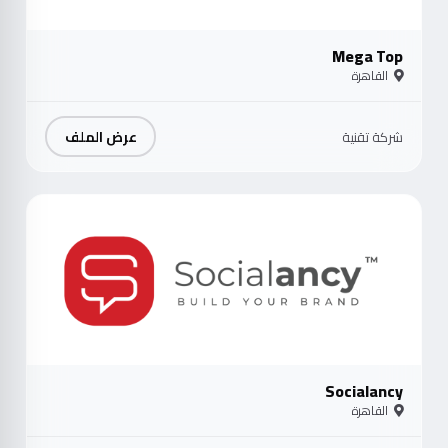
Mega Top
القاهرة
عرض الملف
شركة تقنية
موث
Socialancy
القاهرة