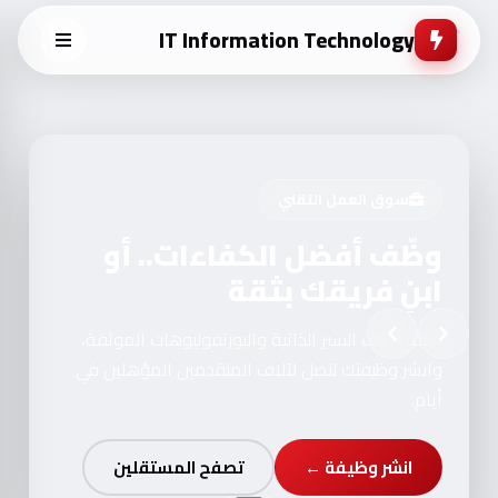
IT Information Technology
سوق العمل التقني
وظّف أفضل الكفاءات.. أو
ابنِ فريقك بثقة
تصفح آلاف السير الذاتية والبورتفوليوهات الموثقة،
وانشر وظيفتك لتصل لآلاف المتقدمين المؤهلين في
أيام.
انشر وظيفة ←
تصفح المستقلين