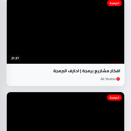
البرمجة
21:37
افكار مشاريع برمجة | احترف البرمجة
Ali Shahin
البرمجة