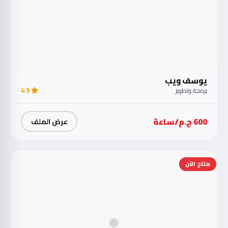
يوسف ويب
برمجة وتطوير
4.9
600 ج.م/ساعة
عرض الملف
متاح الآن