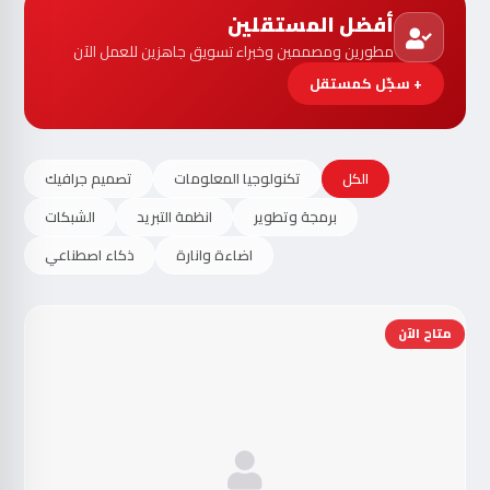
أفضل المستقلين
مطورين ومصممين وخبراء تسويق جاهزين للعمل الآن
+ سجّل كمستقل
الكل
تكنولوجيا المعلومات
تصميم جرافيك
برمجة وتطوير
انظمة التبريد
الشبكات
اضاءة وانارة
ذكاء اصطناعي
متاح الآن