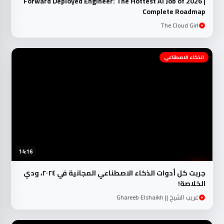
Forward Deployed Engineer: The Hottest AI Job of 2026 |
Complete Roadmap
The Cloud Girl
الذكاء الاصطناعي
14:16
جربت كل أدوات الذكاء الاصطناعي المجانية في ٢٠٢٤، ودي
الخلاصة!
غريب الشيخ || Ghareeb Elshaikh