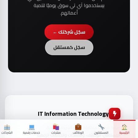
بيستخدموا آي تي سوق يوميًا لتنمية
أعمالهم.
سجّل شركتك ←
سجّل كمستقل
IT Information Technology
منصة مصرية متكاملة تجمع الشركات التقنية،
الرئيسية
المستقلون
الوظائف
منتجات
خدمات رقمية
الشركات
المستقلين، الوظائف، والمنتجات والخدمات الرقمية