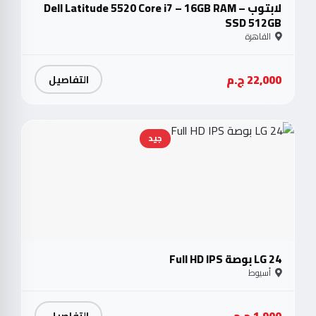
لابتوب Dell Latitude 5520 Core i7 – 16GB RAM –
SSD 512GB
القاهرة
22,000 ج.م
التفاصيل
جيد
LG 24 بوصة Full HD IPS
أسيوط
1,900 ج.م
التفاصيل