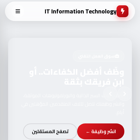
IT Information Technology
سوق العمل التقني
وظّف أفضل الكفاءات.. أو
ابنِ فريقك بثقة
تصفح آلاف السير الذاتية والبورتفوليوهات الموثقة،
وانشر وظيفتك لتصل لآلاف المتقدمين المؤهلين في
أيام.
انشر وظيفة ←
تصفح المستقلين