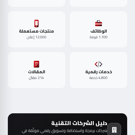
الوظائف
منتجات مستعملة
1٬100 فرصة
12٬000 إعلان
خدمات رقمية
المقالات
4٬800 خدمة
214 مقال
دليل الشركات التقنية
شركات برمجة واستضافة وتسويق رقمي موثّقة في