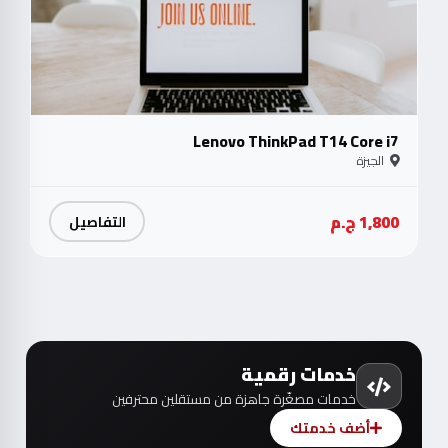
Lenovo ThinkPad T14 Core i7
الجيزة
1,800 ج.م
التفاصيل
خدمات رقمية
خدمات مصغّرة جاهزة من مستقلين محترفين
أضف خدمتك