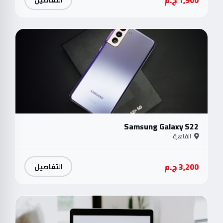
جدي
Samsung Galaxy S22
القاهرة
3,200 ج.م
التفاصيل
متو