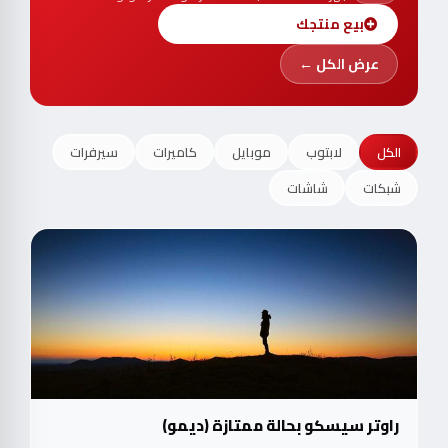
بيع منتجك
عرض الكل ←
الكل
لابتوب
موبايل
كاميرات
سيرفرات
شبكات
شاشات
راوتر سيسكو بحالة ممتازة (ديمو)