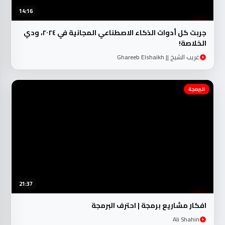
14:16
جربت كل أدوات الذكاء الاصطناعي المجانية في ٢٠٢٤، ودي
الخلاصة!
غريب الشيخ || Ghareeb Elshaikh
البرمجة
21:37
افكار مشاريع برمجة | احترف البرمجة
Ali Shahin