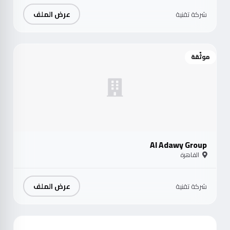
عرض الملف
شركة تقنية
موثّقة
Al Adawy Group
القاهرة
عرض الملف
شركة تقنية
موث