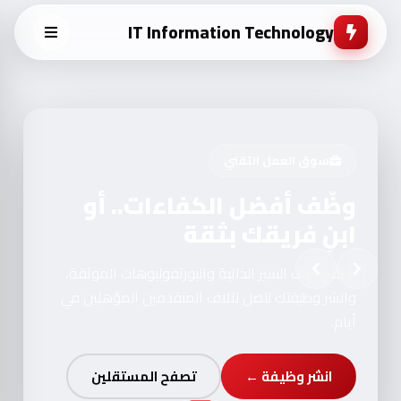
IT Information Technology
سوق العمل التقني
وظّف أفضل الكفاءات.. أو
ابنِ فريقك بثقة
تصفح آلاف السير الذاتية والبورتفوليوهات الموثقة،
وانشر وظيفتك لتصل لآلاف المتقدمين المؤهلين في
أيام.
انشر وظيفة ←
تصفح المستقلين