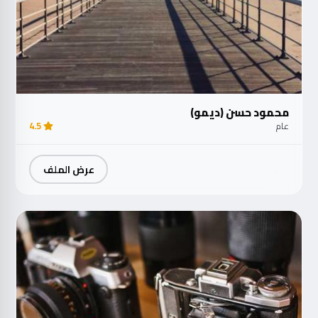
محمود حسن (ديمو)
عام
4.5
عرض الملف
مت
الآ