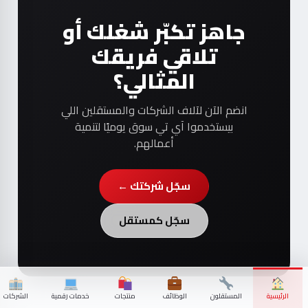
جاهز تكبّر شغلك أو
تلاقي فريقك
المثالي؟
انضم الآن لآلاف الشركات والمستقلين اللي
بيستخدموا آي تي سوق يوميًا لتنمية
أعمالهم.
سجّل شركتك ←
سجّل كمستقل
الرئيسية
المستقلون
الوظائف
منتجات
خدمات رقمية
الشركات