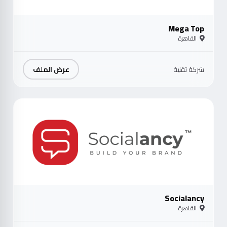
Mega Top
القاهرة
عرض الملف
شركة تقنية
موث
Socialancy
القاهرة