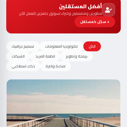
أفضل المستقلين
مطورين ومصممين وخبراء تسويق جاهزين للعمل الآن
+ سجّل كمستقل
الكل
تكنولوجيا المعلومات
تصميم جرافيك
برمجة وتطوير
انظمة التبريد
الشبكات
اضاءة وانارة
ذكاء اصطناعي
مت
الآ