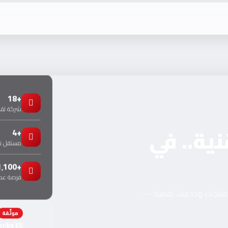
+18
شركة تقني
نية.. في
+4
مستقل 
+1٬100
فرصة عمل
ومنتجات وخدمات رقمية —
موثّقة
cribe EG