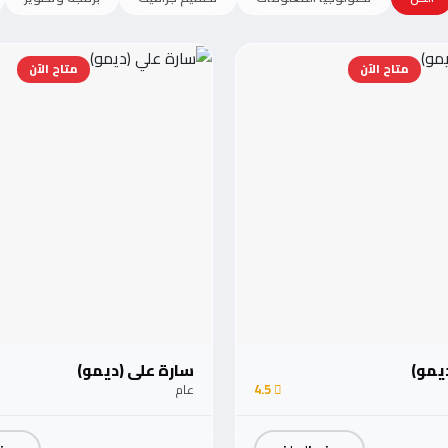
متاح الآن
متاح الآن
ديمو)
سارة علي (ديمو)
4.5
عام