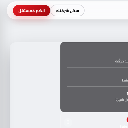
سجّل شركتك
انضم كمستقل
ة موثّقة
نشط
 شهريًا
Subs