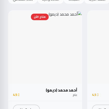
متاح الآن
أحمد محمد (ديمو)
4.5
عام
4.5