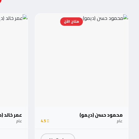
متاح الآن
محمود حسن (ديمو)
عمر خالد (
عام
4.5
عام