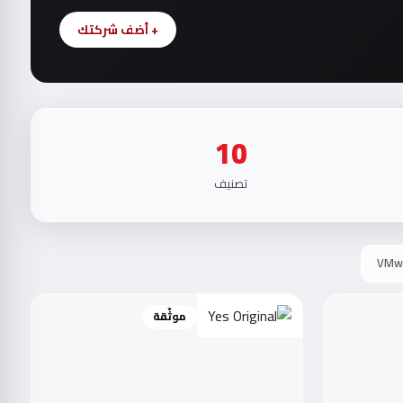
+ أضف شركتك
10
تصنيف
VMw
موثّقة