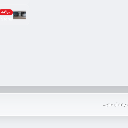
موثّقة
h Stores