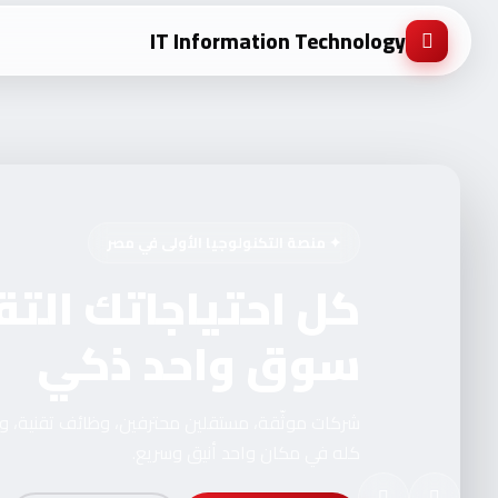
IT Information Technology
✦ منصة التكنولوجيا الأولى في مصر
كل احتياجاتك التق
سوق واحد ذكي
شركات موثّقة، مستقلين محترفين، وظائف تقنية، 
كله في مكان واحد أنيق وسريع.