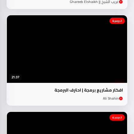
غريب الشيخ || Ghareeb Elshaikh
البرمجة
21:37
افكار مشاريع برمجة | احترف البرمجة
Ali Shahin
البرمجة