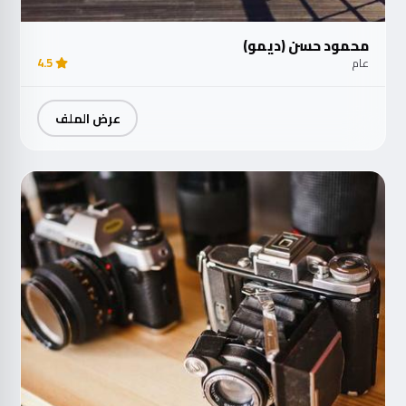
محمود حسن (ديمو)
عام
4.5
عرض الملف
مت
الآ