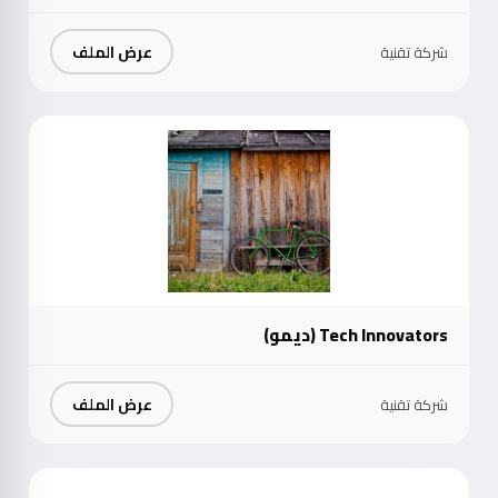
عرض الملف
شركة تقنية
موث
Tech Innovators (ديمو)
عرض الملف
شركة تقنية
موث