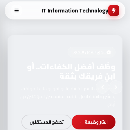
IT Information Technology
سوق العمل التقني
وظّف أفضل الكفاءات.. أو
ابنِ فريقك بثقة
تصفح آلاف السير الذاتية والبورتفوليوهات الموثقة،
وانشر وظيفتك لتصل لآلاف المتقدمين المؤهلين في
أيام.
انشر وظيفة ←
تصفح المستقلين