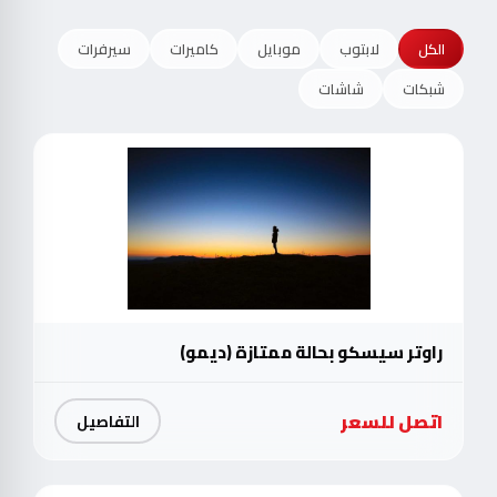
الكل
لابتوب
موبايل
كاميرات
سيرفرات
شبكات
شاشات
راوتر سيسكو بحالة ممتازة (ديمو)
اتصل للسعر
التفاصيل