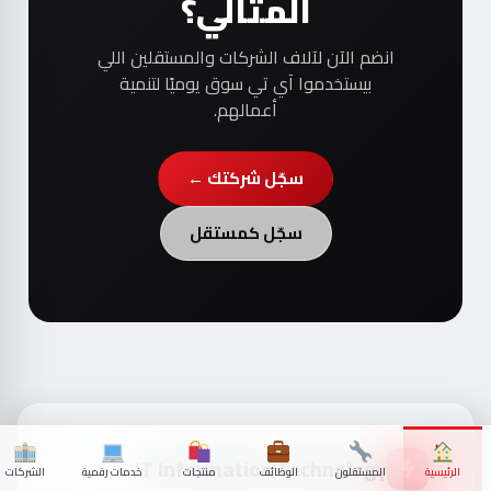
المثالي؟
انضم الآن لآلاف الشركات والمستقلين اللي
بيستخدموا آي تي سوق يوميًا لتنمية
أعمالهم.
سجّل شركتك ←
سجّل كمستقل
IT Information Technology
الرئيسية
المستقلون
الوظائف
منتجات
خدمات رقمية
الشركات