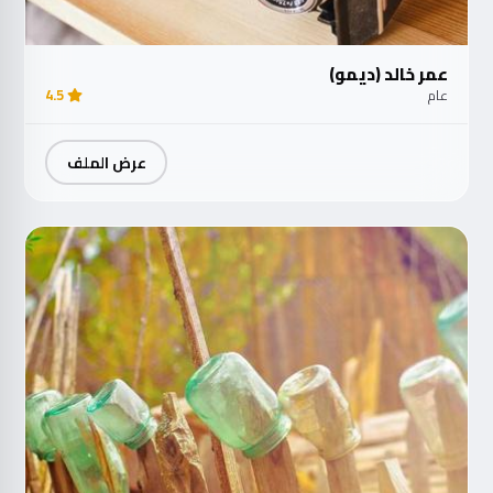
عمر خالد (ديمو)
عام
4.5
عرض الملف
مت
الآ