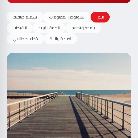
الكل
تكنولوجيا المعلومات
تصميم جرافيك
برمجة وتطوير
انظمة التبريد
الشبكات
اضاءة وانارة
ذكاء اصطناعي
مت
الآ