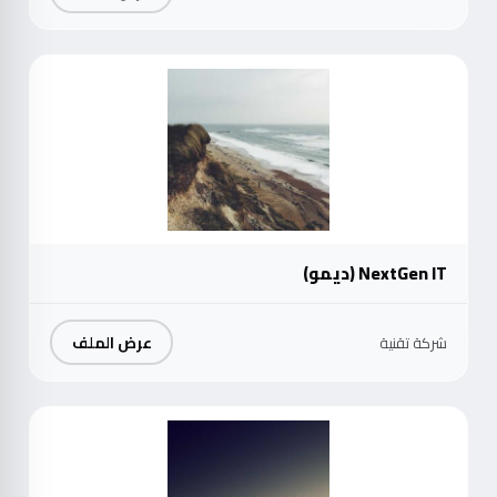
موث
NextGen IT (ديمو)
عرض الملف
شركة تقنية
موث