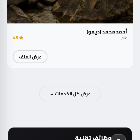
أحمد محمد (ديمو)
عام
4.5
عرض الملف
عرض كل الخدمات ←
وظائف تقنية