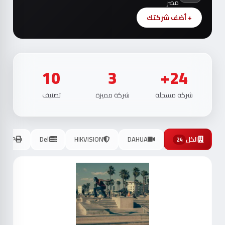
مصر
+ أضف شركتك
10
3
24+
شركة مسجلة
شركة مميزة
تصنيف
الكل
DAHUA
HIKVISION
Dell
HP
24
موث