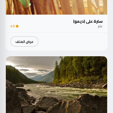
سارة علي (ديمو)
عام
4.5
عرض الملف
مت
الآ