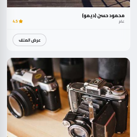
محمود حسن (ديمو)
عام
4.5
عرض الملف
مت
الآ