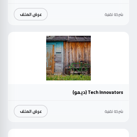
عرض الملف
شركة تقنية
موث
Tech Innovators (ديمو)
عرض الملف
شركة تقنية
موث