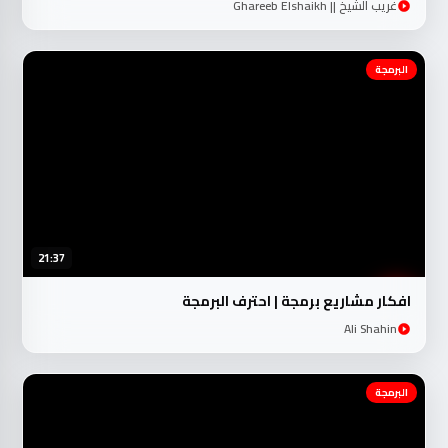
غريب الشيخ || Ghareeb Elshaikh
البرمجة
21:37
افكار مشاريع برمجة | احترف البرمجة
Ali Shahin
البرمجة