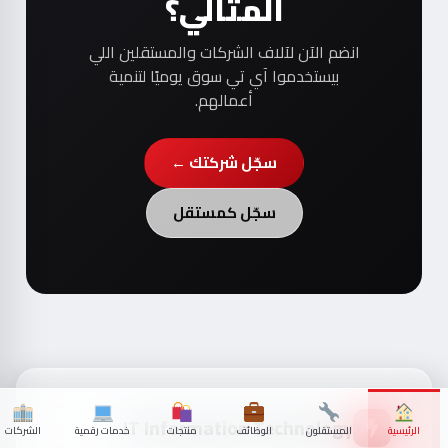
المثالي؟
انضم الآن لآلاف الشركات والمستقلين اللي
بيستخدموا آي تي سوق يوميًا لتنمية
أعمالهم.
سجّل شركتك ←
سجّل كمستقل
IT Information Technology
الرئيسية
المستقلون
الوظائف
منتجات
خدمات رقمية
الشركات