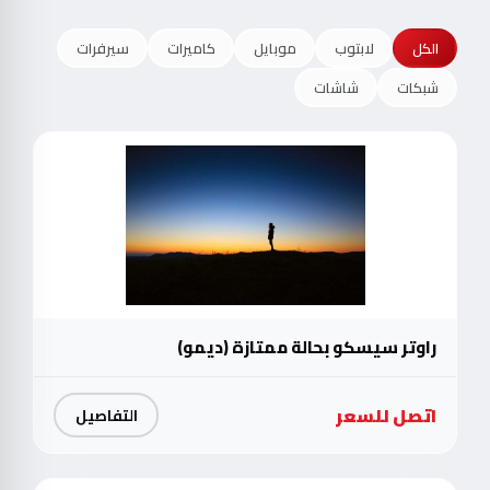
الكل
لابتوب
موبايل
كاميرات
سيرفرات
شبكات
شاشات
راوتر سيسكو بحالة ممتازة (ديمو)
اتصل للسعر
التفاصيل