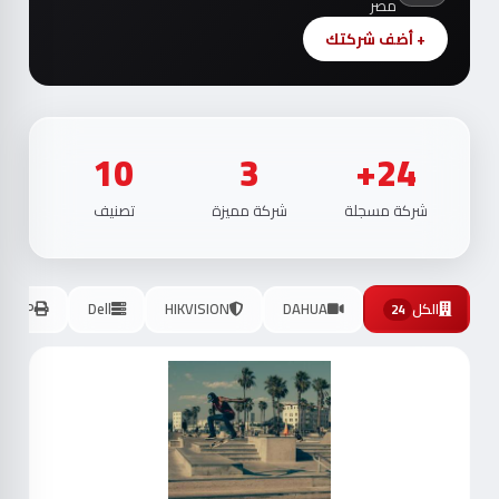
مصر
+ أضف شركتك
10
3
24+
شركة مسجلة
شركة مميزة
تصنيف
الكل
DAHUA
HIKVISION
Dell
HP
24
موث