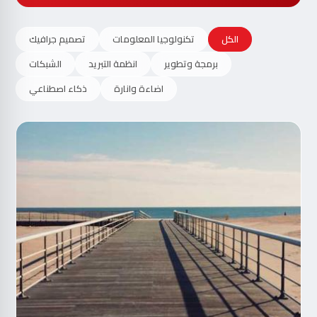
الكل
تكنولوجيا المعلومات
تصميم جرافيك
برمجة وتطوير
انظمة التبريد
الشبكات
اضاءة وانارة
ذكاء اصطناعي
مت
الآ