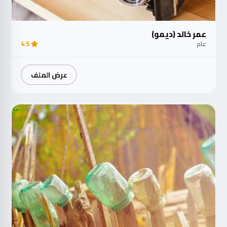
عمر خالد (ديمو)
عام
4.5
عرض الملف
مت
الآ