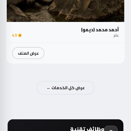
أحمد محمد (ديمو)
عام
4.5
عرض الملف
عرض كل الخدمات ←
وظائف تقنية