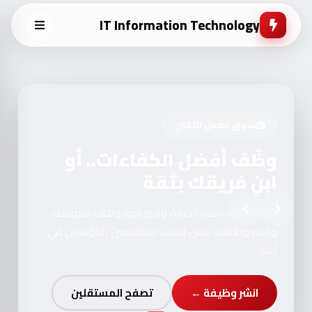
IT Information Technology
سوق العمل التقني
وظّف أفضل الكفاءات.. أو
ابنِ فريقك بثقة
تصفح آلاف السير الذاتية والبورتفوليوهات الموثقة،
وانشر وظيفتك لتصل لآلاف المتقدمين المؤهلين في
أيام.
انشر وظيفة ←
تصفح المستقلين