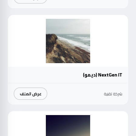
موث
NextGen IT (ديمو)
عرض الملف
شركة تقنية
موث