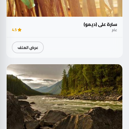
سارة علي (ديمو)
عام
4.5
عرض الملف
مت
الآ