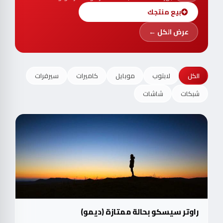
بيع منتجك
عرض الكل ←
الكل
لابتوب
موبايل
كاميرات
سيرفرات
شبكات
شاشات
راوتر سيسكو بحالة ممتازة (ديمو)