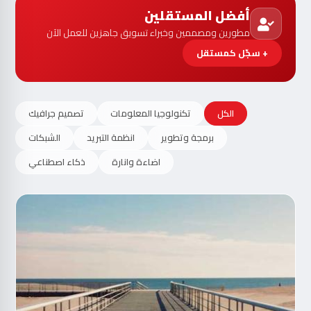
أفضل المستقلين
مطورين ومصممين وخبراء تسويق جاهزين للعمل الآن
+ سجّل كمستقل
الكل
تكنولوجيا المعلومات
تصميم جرافيك
برمجة وتطوير
انظمة التبريد
الشبكات
اضاءة وانارة
ذكاء اصطناعي
مت
الآ