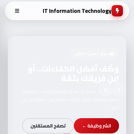
IT Information Technology
سوق العمل التقني
وظّف أفضل الكفاءات.. أو
ابنِ فريقك بثقة
تصفح آلاف السير الذاتية والبورتفوليوهات الموثقة،
وانشر وظيفتك لتصل لآلاف المتقدمين المؤهلين في
أيام.
انشر وظيفة ←
تصفح المستقلين