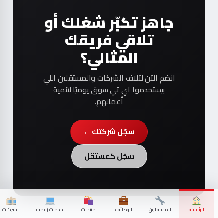
جاهز تكبّر شغلك أو
تلاقي فريقك
المثالي؟
انضم الآن لآلاف الشركات والمستقلين اللي
بيستخدموا آي تي سوق يوميًا لتنمية
أعمالهم.
سجّل شركتك ←
سجّل كمستقل
الرئيسية
المستقلون
الوظائف
منتجات
خدمات رقمية
الشركات