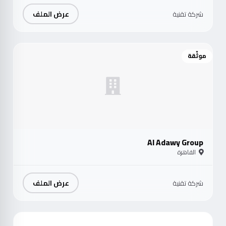
عرض الملف
شركة تقنية
موثّقة
Al Adawy Group
القاهرة
عرض الملف
شركة تقنية
موث