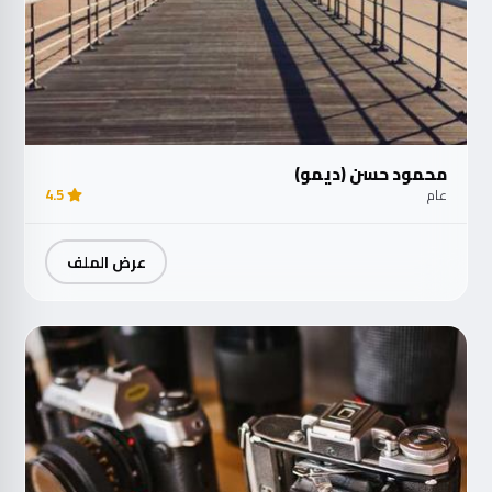
محمود حسن (ديمو)
عام
4.5
عرض الملف
مت
الآ