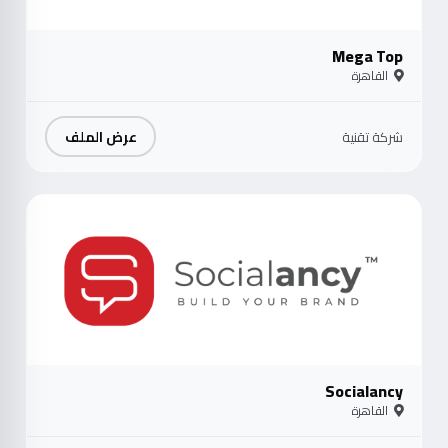
Mega Top
القاهرة
عرض الملف
شركة تقنية
موث
Socialancy
القاهرة