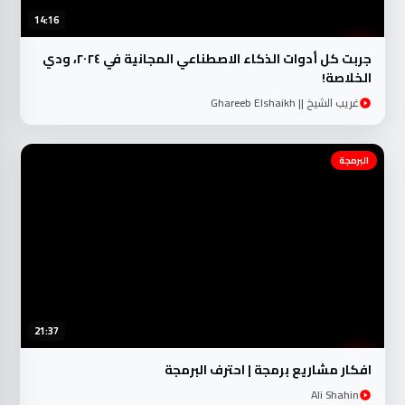
14:16
جربت كل أدوات الذكاء الاصطناعي المجانية في ٢٠٢٤، ودي
الخلاصة!
غريب الشيخ || Ghareeb Elshaikh
البرمجة
21:37
افكار مشاريع برمجة | احترف البرمجة
Ali Shahin