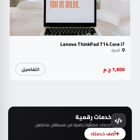
Lenovo ThinkPad T14 Core i7
الجيزة
1,800 ج.م
التفاصيل
خدمات رقمية
خدمات مصغّرة جاهزة من مستقلين محترفين
أضف خدمتك