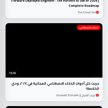
Forward Deployed Engineer: The Hottest AI Job of 2026 |
Complete Roadmap
The Cloud Girl
الذكاء الاصطناعي
14:16
جربت كل أدوات الذكاء الاصطناعي المجانية في ٢٠٢٤، ودي
الخلاصة!
غريب الشيخ || Ghareeb Elshaikh