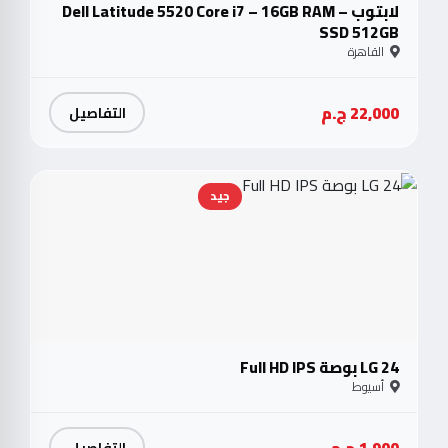
لابتوب Dell Latitude 5520 Core i7 – 16GB RAM –
SSD 512GB
القاهرة
22,000 ج.م
التفاصيل
جيد
LG 24 بوصة Full HD IPS
أسيوط
1,900 ج.م
التفاصيل