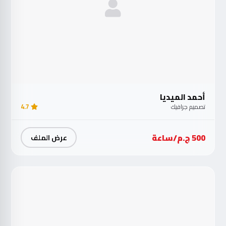
أحمد الميديا
تصميم جرافيك
4.7
500 ج.م/ساعة
عرض الملف