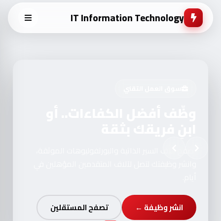
IT Information Technology
سوق العمل التقني
وظّف أفضل الكفاءات.. أو
ابنِ فريقك بثقة
تصفح آلاف السير الذاتية والبورتفوليوهات الموثقة،
وانشر وظيفتك لتصل لآلاف المتقدمين المؤهلين في
أيام.
انشر وظيفة ←
تصفح المستقلين