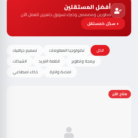
أفضل المستقلين
مطورين ومصممين وخبراء تسويق جاهزين للعمل الآن
+ سجّل كمستقل
الكل
تكنولوجيا المعلومات
تصميم جرافيك
برمجة وتطوير
انظمة التبريد
الشبكات
اضاءة وانارة
ذكاء اصطناعي
متاح الآن