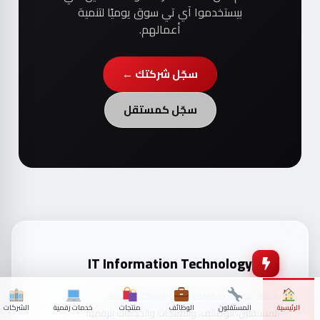
بيستخدموا آي تي سوق يوميًا لتنمية
أعمالهم.
سجّل شركتك ←
سجّل كمستقل
IT Information Technology
منصة مصرية متكاملة تجمع الشركات التقنية،
الرئيسية
المستقلون
الوظائف
منتجات
خدمات رقمية
الشركات
المستقلين، الوظائف، والمنتجات والخدمات الرقمية