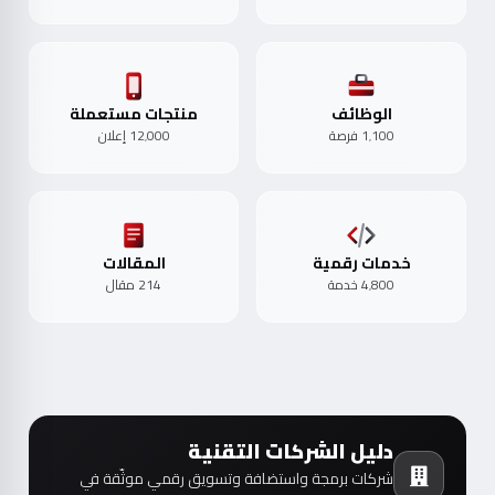
الوظائف
منتجات مستعملة
1٬100 فرصة
12٬000 إعلان
خدمات رقمية
المقالات
4٬800 خدمة
214 مقال
دليل الشركات التقنية
شركات برمجة واستضافة وتسويق رقمي موثّقة في