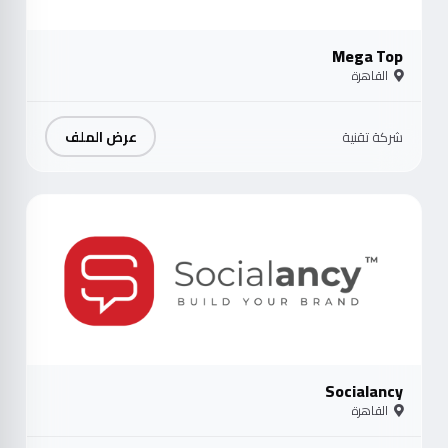
Mega Top
القاهرة
عرض الملف
شركة تقنية
موث
Socialancy
القاهرة