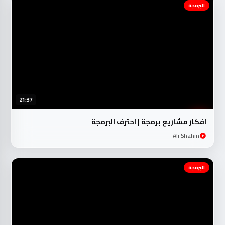
البرمجة
21:37
افكار مشاريع برمجة | احترف البرمجة
Ali Shahin
البرمجة