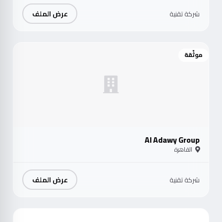
عرض الملف
شركة تقنية
موثّقة
Al Adawy Group
القاهرة
عرض الملف
شركة تقنية
موث