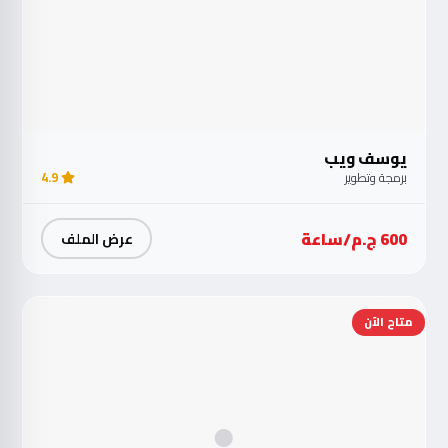
يوسف ويب
برمجة وتطوير
4.9
600 ج.م/ساعة
عرض الملف
متاح الآن