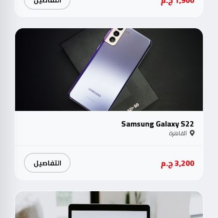
جدي
Samsung Galaxy S22
القاهرة
3,200 ج.م
التفاصيل
متو