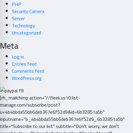
PHP
Security Camera
Server
Technology
Uncategorized
Meta
Log in
Entries feed
Comments feed
WordPress.org
[rh_mailchimp action="//fleek.us10.list-
manage.com/subscribe/post?
u=4b4bbda55bb6deb367e6f52d9&id=6b32851a5b"
inputname="b_4b4bbda55bb6deb367e6f52d9_6b32851a5b"
title="Subscribe to our list" subtitle="Don't worry, we don't