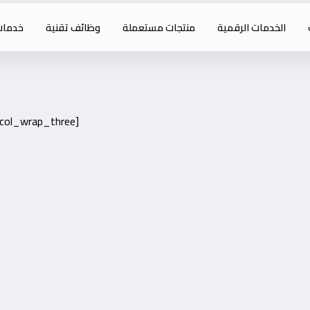
الخدمات الرقمية
منتجات مستعملة
وظائف تقنية
خدمات
=col_wrap_three]