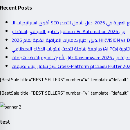
Recent Posts
أقوى استراتيجيات الـ SEO شامل للتصدر
مستقبل تطوير المواقع باستخدام n8n Automation في 2026
دليل اختيار كاميرات المراقبة الذكية لعام 2026: 
دليل تأمين السيرفرات ضد هجمات Ransomware  2026
[BestSale title=”BEST SELLERS” number=”4″ template=”default” 
[BestSale title=”BEST SELLERS” number=”4″ template=”default” 
test