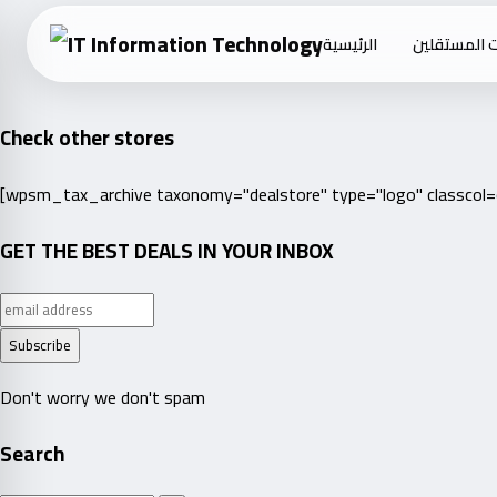
Skip
 المستقلين
الرئيسية
to
content
Check other stores
[wpsm_tax_archive taxonomy="dealstore" type="logo" classcol
GET THE BEST DEALS IN YOUR INBOX
Don't worry we don't spam
Search