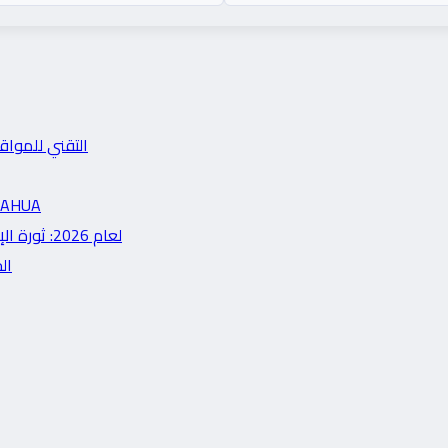
التقني للمواقع العربية في 2026: دليل 
HIKVISION vs DAHUA
مراجعة شاملة لأحدث لابتوبات الذكاء الاصطناعي (AI PCs) لعام 2026: ثورة الإنتاجية
الحديثة في