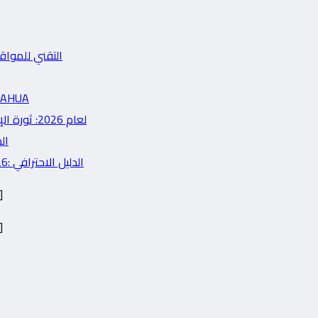
التقني للمواقع العربية في 2026: دليل 
HIKVISION vs DAHUA
مراجعة شاملة لأحدث لابتوبات الذكاء الاصطناعي (AI PCs) لعام 2026: ثورة الإنتاجية
الحديثة في
شرح شامل لبناء تطبيقات Cross-Platform باستخدام Flutter 2026: الدليل الاحترافي
]
]