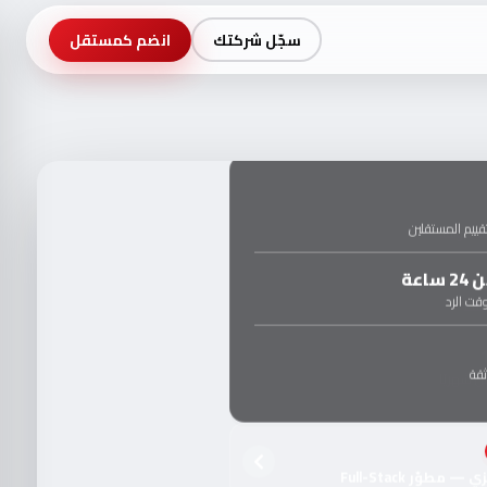
سجّل شركتك
انضم كمستقل
ييم المستقلين
ساعة
ت الرد
قة
 مطوّر Full-Stack