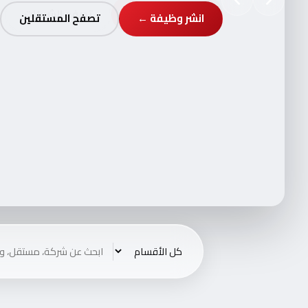
انشر وظيفة ←
تصفح المستقلين