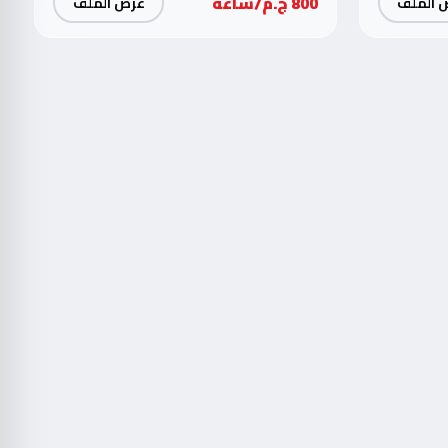
800 ج.م/ساعة
 الملف
عرض الملف