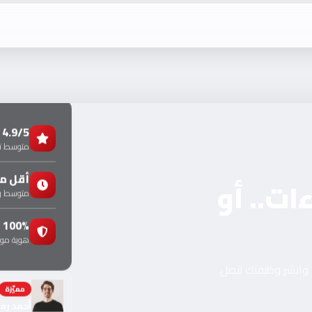
4.9/5
متوسط تق
أقل من 24 
ت.. أو
متوسط وق
100%
هوية موث
، وانشر وظيفتك لتصل
🔥 ترند
أحمد رمزي —