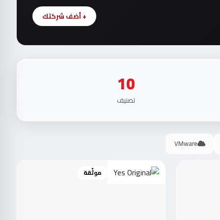
+ أضف شركتك
10
تصنيف
VMware
موثّقة