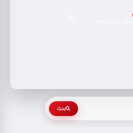
الله — مصمم UI/UX
بحث