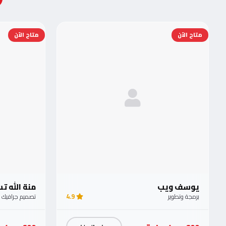
متاح الآن
متاح الآن
يوسف ويب
منة الله 
برمجة وتطوير
4.9
تصميم جرافيك