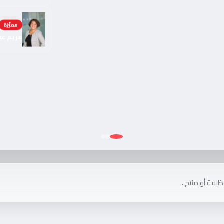
موثّقة
مريم عبد 