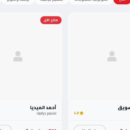
متاح الآن
تسويق
أحمد الميديا
4.8
تصميم جرافيك