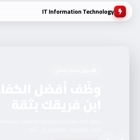
IT Information Technology
سوق العمل التقني
وظّف أفضل الكفاءا
ابنِ فريقك بثقة
تصفح آلاف السير الذاتية والبورتفوليوهات الموثقة
لآلاف المتقدمين المؤهلين في أيام.