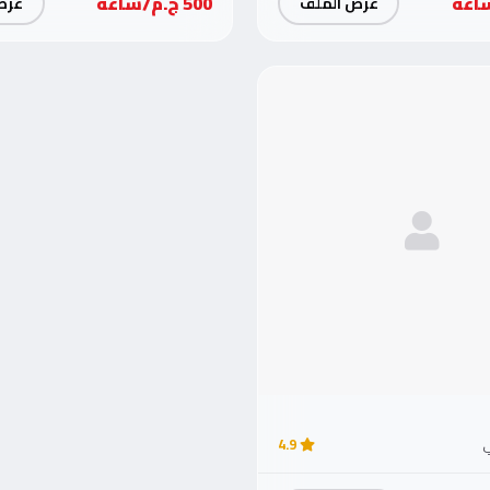
500 ج.م/ساعة
عرض الملف
عرض
ي
4.9