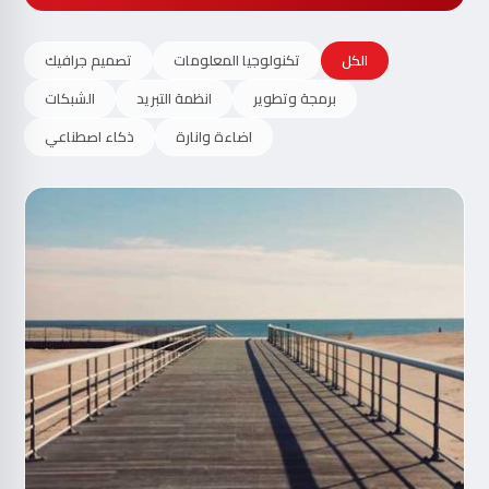
الكل
تكنولوجيا المعلومات
تصميم جرافيك
برمجة وتطوير
انظمة التبريد
الشبكات
اضاءة وانارة
ذكاء اصطناعي
مت
الآ