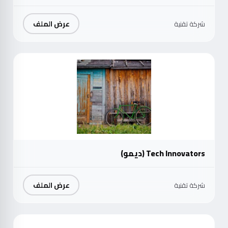
عرض الملف
شركة تقنية
موث
Tech Innovators (ديمو)
عرض الملف
شركة تقنية
موث