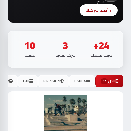
مصر
+ أضف شركتك
10
3
24+
شركة مسجلة
شركة مميزة
تصنيف
الكل
DAHUA
HIKVISION
Dell
HP
24
موث