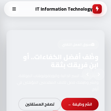
IT Information Technology
سوق العمل التقني
وظّف أفضل الكفاءات.. أو
ابنِ فريقك بثقة
تصفح آلاف السير الذاتية والبورتفوليوهات الموثقة،
وانشر وظيفتك لتصل لآلاف المتقدمين المؤهلين في
أيام.
انشر وظيفة ←
تصفح المستقلين