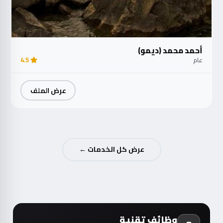
أحمد محمد (ديمو)
عام
4.5
عرض الملف
عرض كل الخدمات ←
وظائف تقنية