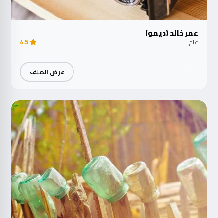
عمر خالد (ديمو)
عام
4.5
عرض الملف
مت
الآ