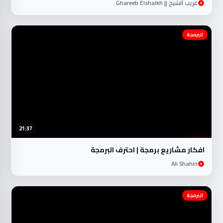
غريب الشيخ || Ghareeb Elshaikh
البرمجة
21:37
افكار مشاريع برمجة | احترف البرمجة
Ali Shahin
البرمجة