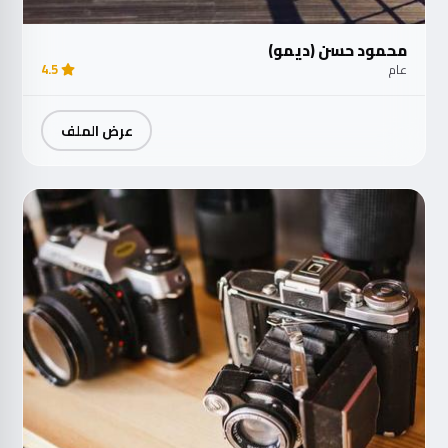
محمود حسن (ديمو)
عام
4.5
عرض الملف
مت
الآ