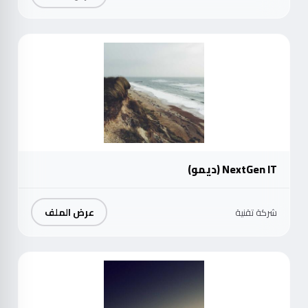
موث
NextGen IT (ديمو)
عرض الملف
شركة تقنية
موث