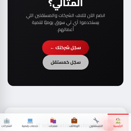
المثالي؟
انضم الآن لآلاف الشركات والمستقلين اللي
بيستخدموا آي تي سوق يوميًا لتنمية
أعمالهم.
سجّل شركتك ←
سجّل كمستقل
IT Information Technology
الرئيسية
المستقلون
الوظائف
منتجات
خدمات رقمية
الشركات