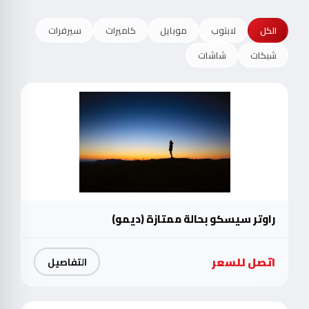
الكل
لابتوب
موبايل
كاميرات
سيرفرات
شبكات
شاشات
راوتر سيسكو بحالة ممتازة (ديمو)
اتصل للسعر
التفاصيل