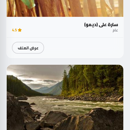
سارة علي (ديمو)
عام
4.5
عرض الملف
مت
الآ