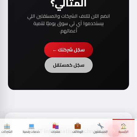
المثالي؟
انضم الآن لآلاف الشركات والمستقلين اللي
بيستخدموا آي تي سوق يوميًا لتنمية
أعمالهم.
سجّل شركتك ←
سجّل كمستقل
IT Information Technology
الرئيسية
المستقلون
الوظائف
منتجات
خدمات رقمية
الشركات