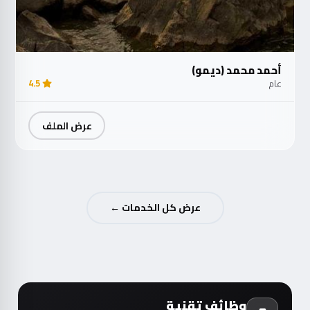
أحمد محمد (ديمو)
عام
4.5
عرض الملف
عرض كل الخدمات ←
وظائف تقنية