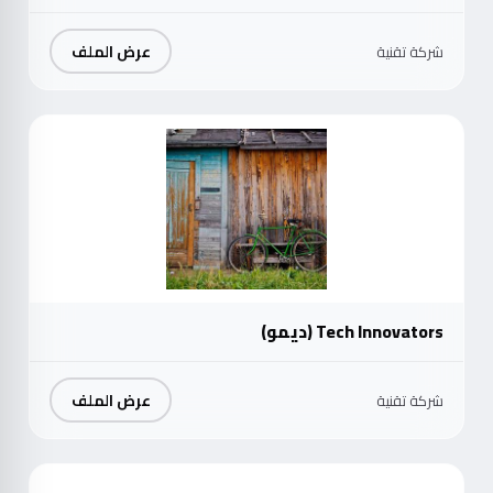
عرض الملف
شركة تقنية
موث
Tech Innovators (ديمو)
عرض الملف
شركة تقنية
موث