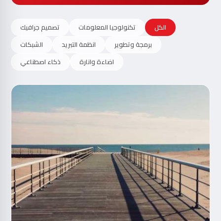
الكل
تكنولوجيا المعلومات
تصميم جرافيك
برمجة وتطوير
انظمة التبريد
الشبكات
اضاءة وانارة
ذكاء اصطناعي
مت
الآ