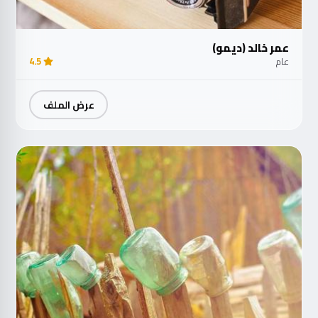
عمر خالد (ديمو)
عام
4.5
عرض الملف
مت
الآ