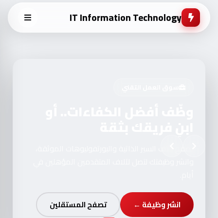
IT Information Technology
سوق العمل التقني
وظّف أفضل الكفاءات.. أو
ابنِ فريقك بثقة
تصفح آلاف السير الذاتية والبورتفوليوهات الموثقة،
وانشر وظيفتك لتصل لآلاف المتقدمين المؤهلين في
أيام.
انشر وظيفة ←
تصفح المستقلين