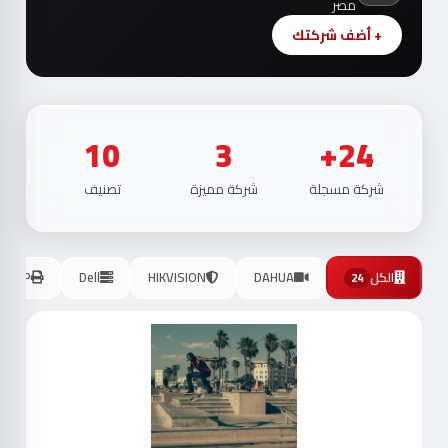
مصر
+ أضف شركتك
10
3
24+
شركة مسجلة
شركة مميزة
تصنيف
الكل
DAHUA
HIKVISION
Dell
HP
24
موث