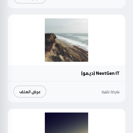
موث
NextGen IT (ديمو)
عرض الملف
شركة تقنية
موث