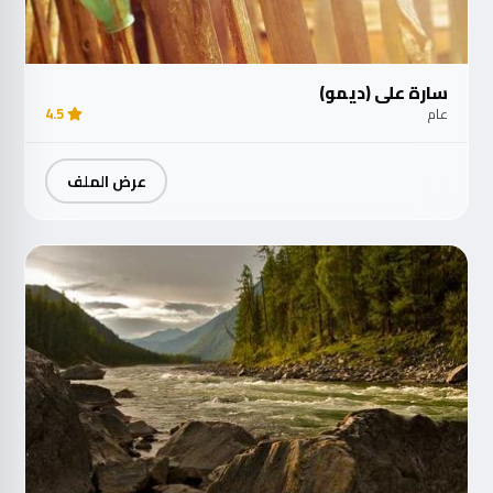
سارة علي (ديمو)
عام
4.5
عرض الملف
مت
الآ