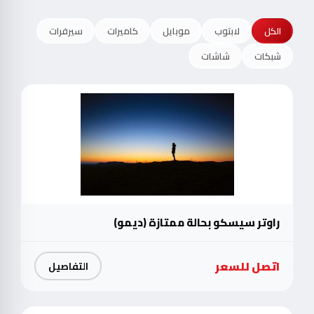
الكل
لابتوب
موبايل
كاميرات
سيرفرات
شبكات
شاشات
راوتر سيسكو بحالة ممتازة (ديمو)
اتصل للسعر
التفاصيل