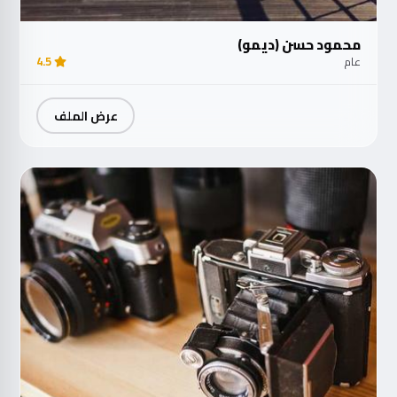
محمود حسن (ديمو)
عام
4.5
عرض الملف
مت
الآ