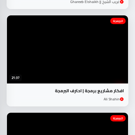
غريب الشيخ || Ghareeb Elshaikh
البرمجة
21:37
افكار مشاريع برمجة | احترف البرمجة
Ali Shahin
البرمجة